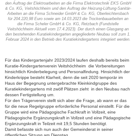
den Auftrag der Elektroarbeiten an die Firma Elektrotechnik EKS GmbH
& Co. KG, Veitshöchheim und den Auftrag der Heizung-Lüftung-Sanitär-
Arbeiten an die Firma Schneider GmbH & Co. KG, Oberleichtersbach
für 204.220,98 Euro sowie am 14.03.2023 die Trockenbauarbeiten an
die Firma Scheler GmbH & Co. KG, Retzbach (Fundstelle
Veitshöchheim Aktuell vom 17.4.2023). Der durch einen Glasgang an
den bestehenden Kuratiekindergarten angegliederte Neubau soll zum 1.
Februar 2024 in den Betrieb des Kuratiekindergartens integriert werden.
Für das Kindergartenjahr 2023/2024 laufen deshalb bereits beim
Kuratie-Kindergartenverein Veitshöchheim die Vorbereitungen
hinsichtlich Kinderbelegung und Personalfindung. Hinsichtlich der
Kinderkrippe besteht Klarheit, denn die seit 2020 temporär im
Haus der Begegnung untergebrachte Kleinkindgruppe des
Kuratiekindergartens mit zwölf Plätzen zieht in den Neubau nach
dessen Fertigstellung um.
Für den Trägerverein stellt sich aber die Frage, ab wann er das
für die neue Regelgruppe erforderliche Personal einstellt. Für die
Gruppe wird eine Pädagogische Fachkraft in Vollzeit, eine
Pädagogische Ergänzungskraft in Vollzeit und eine Pädagogische
Ergänzungskraft in Teilzeit mit 19,5 Stunden benötigt.
Damit befasste sich nun auch der Gemeinderat in seiner
öffentlichen Sitzung am Dienstag.