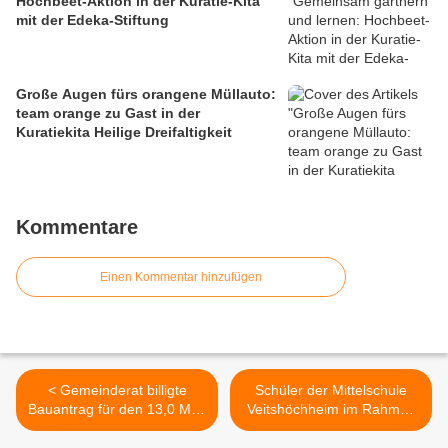
Hochbeet-Aktion in der Kuratie-Kita
mit der Edeka-Stiftung
Große Augen fürs orangene Müllauto:
team orange zu Gast in der
Kuratiekita Heilige Dreifaltigkeit
Kommentare
Einen Kommentar hinzufügen
< Gemeinderat billigte
Schüler der Mittelschule
Bauantrag für den 13,0 Mio.
Veitshöchheim im Rahmen
Euro teuren Neubau „Haus
ihres Erasmus-Projektes zu
der Schulkindbetreuung“ an
Gast in der Toscana >