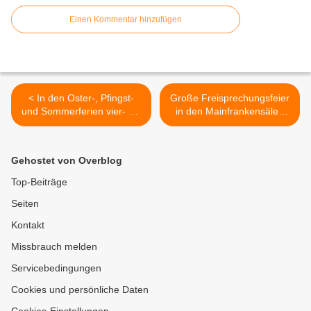
Einen Kommentar hinzufügen
< In den Oster-, Pfingst-
Große Freisprechungsfeier
und Sommerferien vier- bis
in den Mainfrankensälen
fünftägige Fußballschulen
Veitshöchheim: Kfz-Innung
auch für Kinder bis zur U 13
Unterfranken erhebt 303
außerhalb des Sportvereins
Auszubildende in den
Gehostet von Overblog
Gesellenstand >
Top-Beiträge
Seiten
Kontakt
Missbrauch melden
Servicebedingungen
Cookies und persönliche Daten