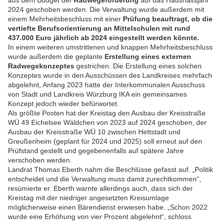
aus dem Budget der
Radwegeförderung
auf das Haushaltsjahr
2024 geschoben werden. Die Verwaltung wurde außerdem mit
einem Mehrheitsbeschluss mit einer
Prüfung beauftragt, ob die
vertiefte Berufsorientierung an Mittelschulen mit rund
437.000 Euro jährlich ab 2024 eingestellt werden könnte.
In einem weiteren umstrittenen und knappen Mehrheitsbeschluss
wurde außerdem die geplante
Erstellung eines externen
Radwegekonzeptes
gestrichen. Die Erstellung eines solchen
Konzeptes wurde in den Ausschüssen des Landkreises mehrfach
abgelehnt, Anfang 2023 hatte der Interkommunalen Ausschuss
von Stadt und Landkreis Würzburg IKA ein gemeinsames
Konzept jedoch wieder befürwortet.
Als größte Posten hat der Kreistag den Ausbau der Kreisstraße
WÜ 49 Eichelsee Wäldchen von 2023 auf 2024 geschoben, der
Ausbau der Kreisstraße WÜ 10 zwischen Hettstadt und
Greußenheim (geplant für 2024 und 2025) soll erneut auf den
Prüfstand gestellt und gegebenenfalls auf spätere Jahre
verschoben werden.
Landrat Thomas Eberth nahm die Beschlüsse gefasst auf. „Politik
entscheidet und die Verwaltung muss damit zurechtkommen“,
resümierte er. Eberth warnte allerdings auch, dass sich der
Kreistag mit der niedriger angesetzten Kreisumlage
möglicherweise einen Bärendienst erwiesen habe. „Schon 2022
wurde eine Erhöhung von vier Prozent abgelehnt“, schloss