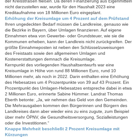
der Kreisstraßen fließen. Da deren Finanzierung aus Eigenmitteln
nicht darzustellen war, wurde für den Haushalt 2023 eine
Kreditaufnahme von 18 Millionen Euro eingeplant.
Erhöhung der Kreisumlage um 4 Prozent auf dem Prüfstand
Ihren ungedeckten Bedarf müssen die Landkreise, genauso wie
die Bezirke in Bayern, über Umlagen finanzieren. Auf eigene
Einnahmen etwa von Gewerbe- oder Grundsteuer, wie sie die
Kommunen erheben, kann der Landkreis nicht zurückgreifen. Der
größte Einnahmeposten ist neben den Schlüsselzuweisungen
des Freistaats sowie den allgemeinen Umlagen und
Kostenerstattungen demnach die Kreisumlage.
Kernpunkt des vorliegenden Haushaltsentwurfs war eine
Kreisumlage in Höhe von rund 88 Millionen Euro, rund 10
Millionen mehr, als noch in 2022. Darin enthalten eine Erhöhung
des Hebesatzes um 4 Prozentpunkte von 39 auf 43 Prozent. Ein
Prozentpunkt des Umlagen-Hebesatzes entspreche dabei in etwa
2 Millionen Euro, erinnerte Sabine Hümmer. Landrat Thomas
Eberth betonte: „Ja, wir nehmen das Geld von den Gemeinden.
Die Mehrausgaben kommen den Bürgerinnen und Bürgern des
Landkreises dann aber wieder eins zu eins zugute, zum Beispiel
über mehr ÖPNV, die Gesundheitsversorgung, Sozialleistungen
oder die Investitionen.“
Knappe Mehrheit beschließt 2 Prozent Kreisumlage mit
Kürzungen