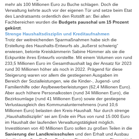
mehr als 100 Millionen Euro zu Buche schlagen. Doch die
Verwaltung kehrte auch vor der eigenen Tür und setze beim Etat
des Landratsamts ordentlich den Rotstift an: Bei allen
Fachbereichen wurden die
Budgets pauschal um 15 Prozent
gekürzt
.
Strenge Haushaltsdisziplin und Kreditaufnahmen
Trotz der weitreichenden Sparmaßnahmen habe sich die
Erstellung des Haushalts-Entwurfs als „äußerst schwierig“
erwiesen, betonte Kreiskämmerin Sabine Hümmer als sie die
Eckpunkte ihres Entwurfs vorstellte. Mit einem Volumen von rund
233,5 Millionen Euro im Gesamthaushalt lag der Ansatz für 2023
rund 30 Millionen höher als noch in 2022. Prägend für diese
Steigerung waren vor allem die gestiegenen Ausgaben im
Bereich der Sozialleistungen, wie die Kinder-, Jugend- und
Familienhilfe oder Asylbewerberleistungen (62,4 Millionen Euro).
Aber auch höhere Personalkosten (rund 34 Millionen Euro), die
Bezirksumlage (rund 41 Millionen Euro) sowie der gestiegene
Verlustausgleich des Kommunalunternehmens (rund 10,6
Millionen Euro) belasten den Kreis-Haushalt. Nur durch strenge
„Haushaltsdisziplin“ sei am Ende ein Plus von rund 15.000 Euro
im Haushalt der laufenden Verwaltungstätigkeit möglich.
Investitionen von 40 Millionen Euro sollen zu großen Teilen in die
Sanierung der Landkreisschulen
und den Erhalt und Ausbau