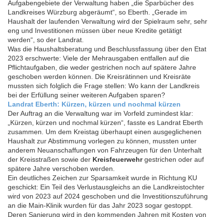
Aufgabengebiete der Verwaltung haben „die Sparbücher des
Landkreises Würzburg abgeräumt“, so Eberth. „Gerade im
Haushalt der laufenden Verwaltung wird der Spielraum sehr, sehr
eng und Investitionen müssen über neue Kredite getätigt
werden“, so der Landrat.
Was die Haushaltsberatung und Beschlussfassung über den Etat
2023 erschwerte: Viele der Mehrausgaben entfallen auf die
Pflichtaufgaben, die weder gestrichen noch auf spätere Jahre
geschoben werden können. Die Kreisrätinnen und Kreisräte
mussten sich folglich die Frage stellen: Wo kann der Landkreis
bei der Erfüllung seiner weiteren Aufgaben sparen?
Landrat Eberth: Kürzen, kürzen und nochmal kürzen
Der Auftrag an die Verwaltung war im Vorfeld zumindest klar:
„Kürzen, kürzen und nochmal kürzen“, fasste es Landrat Eberth
zusammen. Um dem Kreistag überhaupt einen ausgeglichenen
Haushalt zur Abstimmung vorlegen zu können, mussten unter
anderem Neuanschaffungen von Fahrzeugen für den Unterhalt
der Kreisstraßen sowie der
Kreisfeuerwehr
gestrichen oder auf
spätere Jahre verschoben werden.
Ein deutliches Zeichen zur Sparsamkeit wurde in Richtung KU
geschickt: Ein Teil des Verlustausgleichs an die Landkreistochter
wird von 2023 auf 2024 geschoben und die Investitionszuführung
an die Main-Klinik wurden für das Jahr 2023 sogar gestoppt.
Deren Sanierung wird in den kommenden Jahren mit Kosten von