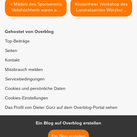
< Mädels des Sportvereins
Kostenfreier Workshop des
Veitshöchheim waren auf
Landratsamtes Würzburg:
Augenhöhe mit den besten
„Schwierige Situationen im
Teams bei den Bayerischen
Ehrenamt meistern“ >
Hallenmeisterschaften der
Gehostet von Overblog
U15-Juniorinnen, auch
wenn es nur zum 6. Platz
Top-Beiträge
reichte
Seiten
Kontakt
Missbrauch melden
Servicebedingungen
Cookies und persönliche Daten
Cookies-Einstellungen
Das Profil von Dieter Gürz auf dem Overblog-Portal sehen
Ein Blog auf Overblog erstellen
Ein Blog erstellen