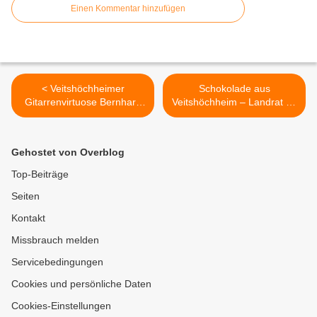
Einen Kommentar hinzufügen
< Veitshöchheimer
Schokolade aus
Gitarrenvirtuose Bernhard
Veitshöchheim – Landrat im
von der Goltz lädt am 6.
Austausch zu den aktuellen
und 9. Oktober zu
Herausforderungen >
Konzerten mit dem
Gehostet von Overblog
Franzosen Marc le Gars ein
Top-Beiträge
Seiten
Kontakt
Missbrauch melden
Servicebedingungen
Cookies und persönliche Daten
Cookies-Einstellungen