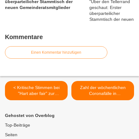
überparteilicher Stammtisch der
neuen Gemeinderatsmitglieder
Kommentare
Einen Kommentar hinzufügen
< Kritische Stimmen bei
Zahl der wöchentlichen
"Hart aber fair" zur
Coronafälle in
Abschaltung der
Veitshöchheim sinkt in der
Weihnachtsbeleuchtung im
33. Woche weiter von 29
öffentlichen Raum
auf 20 = an vierter Stelle im
Gehostet von Overblog
Landkreis Würzburg >
Top-Beiträge
Seiten