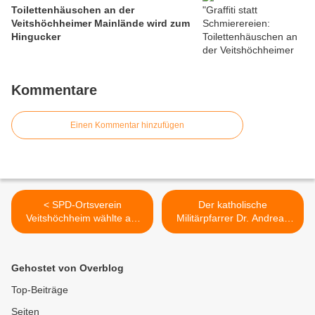
Toilettenhäuschen an der
Veitshöchheimer Mainlände wird zum
Hingucker
Kommentare
Einen Kommentar hinzufügen
< SPD-Ortsverein
Der katholische
Veitshöchheim wählte am
Militärpfarrer Dr. Andreas
19. Juli 2022 neuen
Rudiger verabschiedete
Vorstand und Delegierte
sich in der Veitshöchheimer
Kaserne - Nachfolger ist im
Gehostet von Overblog
Ringtausch der
stellvertretende
Top-Beiträge
Militärdekan Alexander
Seiten
Prosche aus Ulm >