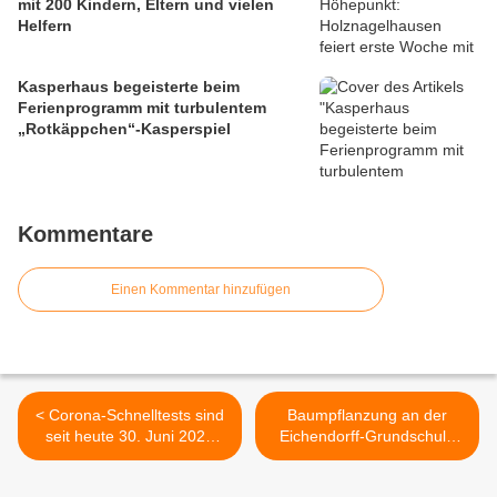
mit 200 Kindern, Eltern und vielen
Helfern
Kasperhaus begeisterte beim
Ferienprogramm mit turbulentem
„Rotkäppchen“-Kasperspiel
Kommentare
Einen Kommentar hinzufügen
< Corona-Schnelltests sind
Baumpflanzung an der
seit heute 30. Juni 2022
Eichendorff-Grundschule
nicht mehr für alle Bürger
zum Abschluss einer Apfel-
kostenlos.
Projektwoche >