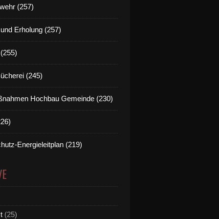
wehr (257)
t und Erholung (257)
(255)
Bücherei (245)
nahmen Hochbau Gemeinde (230)
226)
hutz-Energieleitplan (219)
VE
t
(25)