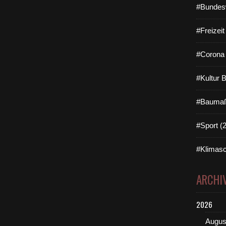
#Bundes
#Freizei
#Corona 
#Kultur 
#Baumaß
#Sport (
#Klimasc
ARCHI
2026
Augus