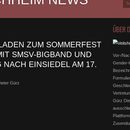
ÜBER 
LADEN ZUM SOMMERFEST
 MIT SMSV-BIGBAND UND
Vor-/Nac
NACH EINSIEDEL AM 17.
Gender-H
Bezeichn
Formulie
ieter Gürz
Geschlec
Vertretun
Gürz Die
ausschli
Plattform
Zusendun