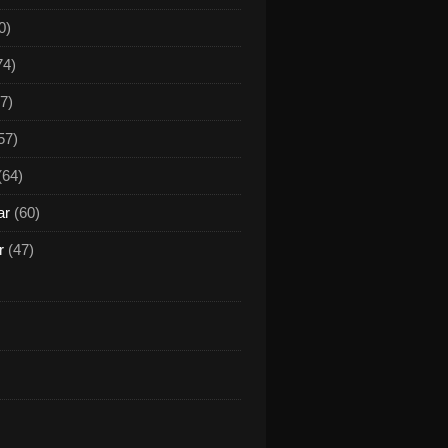
0)
74)
7)
57)
(64)
ar
(60)
r
(47)