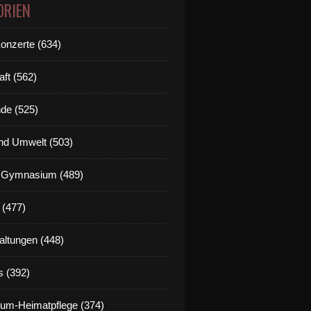
ORIEN
Konzerte (634)
aft (562)
de (525)
nd Umwelt (503)
g Gymnasium (489)
 (477)
altungen (448)
s (392)
um-Heimatpflege (374)