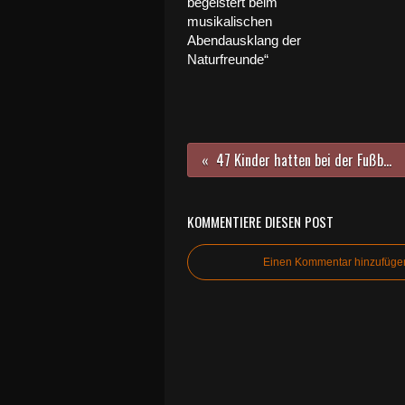
begeistert beim
musikalischen
Abendausklang der
Naturfreunde“
47 Kinder hatten bei der Fußballschule des SVV in den Pfingstferien viel Spaß - Drei weitere Wochen in den Sommerferien
KOMMENTIERE DIESEN POST
Einen Kommentar hinzufüge