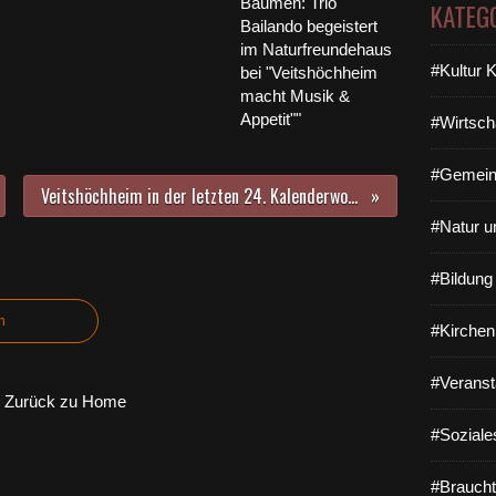
Bäumen: Trio
KATEG
Bailando begeistert
im Naturfreundehaus
#Kultur 
bei "Veitshöchheim
macht Musik &
Appetit""
#Wirtsch
#Gemein
Veitshöchheim in der letzten 24. Kalenderwoche mit 60 Coronafällen (Vorwoche 18) Spitzenreiter im Landkreis Würzburg - weiter hohe Zahlen in Stadt und Landkreis Würzburg
#Natur u
#Bildun
n
#Kirchen
#Veranst
Zurück zu Home
#Soziale
#Braucht