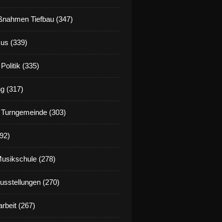
nahmen Tiefbau (347)
us (339)
Politik (335)
g (317)
 Turngemeinde (303)
92)
Musikschule (278)
Ausstellungen (270)
rbeit (267)