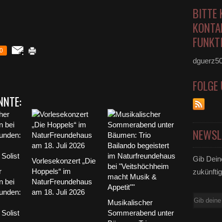
BITTE 
KONTA
FUNKTI
0
dguerz5
FOLGE
NNTE:
NEWSL
Gib Dein
Vorlesekonzert „Die
r
Hoppels“ im
zukünftig
 bei
NaturFreundehaus
unden:
am 18. Juli 2026
E-
Musikalischer
Mail
 Solist
Sommerabend unter