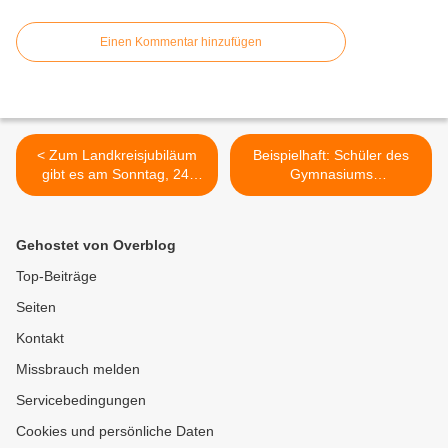
Einen Kommentar hinzufügen
< Zum Landkreisjubiläum
Beispielhaft: Schüler des
gibt es am Sonntag, 24.
Gymnasiums
Juli, 15.30 Uhr eine
Veitshöchheim drücken mit
ZUKUNFTSMUSIK am EU-
professioneller Hilfe in
Mittelpunkt in Gadheim -
einem Rap-Musikvideo aus,
Gehostet von Overblog
Eine Gemeinschaftsaktion
was ihre Schule ausmacht >
dreier Musikvereine
Top-Beiträge
Seiten
Kontakt
Missbrauch melden
Servicebedingungen
Cookies und persönliche Daten