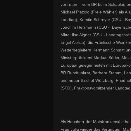
vertreten - vom BR beim Schaulaufen a
Michael Piazolo (Freie Wähler) als Al
Landtag), Kerstin Schreyer (CSU - Ba
Joachim Herrmann (CSU - Bayerischer 
Mitte: Ilse Aigner (CSU - Landtagsprä
Engel Aloisia), die Fränkische Weinkö
Wetterbegleitern Hermann Schmitt un
Ministerpräsident Markus Söder, Mela
Europaangelegenheiten mit Europako
BR Rundfunkrat, Barbara Stamm, Landt
und neuer Bischof Würzburg, Friedhe
(SPD), Fraktionsvorsitzender Landta
Als Hausherr der Mainfrankensäle hat
Frau Julia wieder das Vergnügen Mark