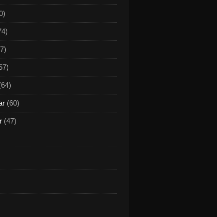
0)
74)
7)
57)
(64)
ar
(60)
r
(47)