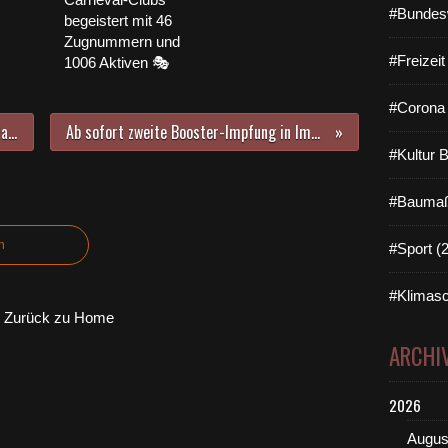
#Bundes
begeistert mit 46
Zugnummern und
#Freizei
1006 Aktiven 🎭
#Corona 
Aktueller DWD-Hinweis: Sturmgefahr in der Nacht zu Donnerstag und Donnerstagvormittag mit kräftigen Orkanböen
Ab sofort zweite Booster-Impfung in Impfzentren von Stadt und Landkreis Würzburg - Impfung mit Nuvaxovid voraussichtlich ab März
#Kultur 
#Baumaß
n
#Sport (
#Klimasc
Zurück zu Home
ARCHI
2026
Augus