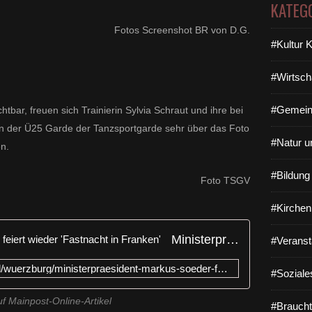
KATEG
Fotos Screenshot BR von D.G.
#Kultur 
#Wirtsch
#Gemein
tbar, freuen sich Trainierin Sylvia Schraut und ihre bei
 der Ü25 Garde der Tanzsportgarde sehr über das Foto
#Natur u
n.
#Bildun
Foto TSGV
#Kirchen
Ministerpräsident Markus Söder feiert wieder 'Fastnacht in Franken'
#Veranst
https://www.mainpost.de/regional/wuerzburg/ministerpraesident-markus-soeder-feiert-wieder-fastnacht-in-franken-art-10732359
#Soziale
uf Mainpost-Online-Artikel
#Braucht