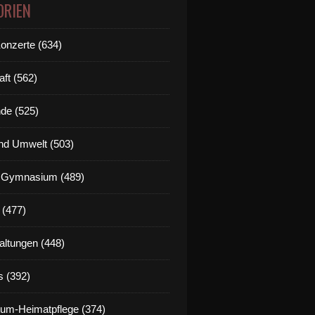
ORIEN
Konzerte (634)
aft (562)
de (525)
nd Umwelt (503)
g Gymnasium (489)
 (477)
altungen (448)
s (392)
um-Heimatpflege (374)