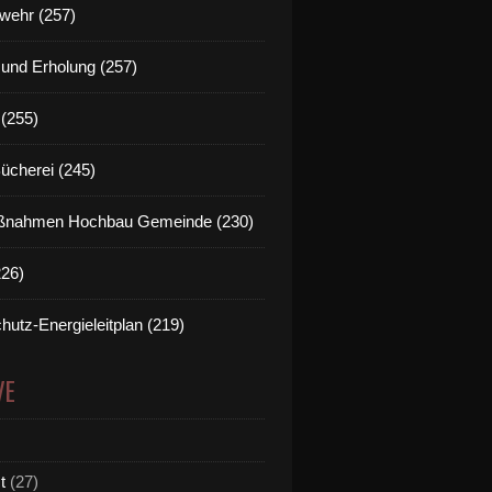
wehr (257)
t und Erholung (257)
(255)
Bücherei (245)
nahmen Hochbau Gemeinde (230)
226)
hutz-Energieleitplan (219)
VE
t
(27)