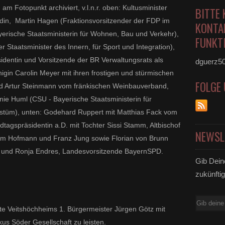
m Fotopunkt archiviert, v.l.n.r. oben: Kultusminister
BITTE 
adin, Martin Hagen (Fraktionsvorsitzender der FDP im
KONTA
yerische Staatsministerin für Wohnen, Bau und Verkehr),
FUNKTI
Staatsminister des Innern, für Sport und Integration),
sidentin und Vorsitzende der BR Verwaltungsrats als
dguerz5
nigin Carolin Meyer mit ihren frostigen und stürmischen
FOLGE
d Artur Steinmann vom fränkischen Weinbauverband,
nie Huml (CSU - Bayerische Staatsministerin für
stüm), unten: Godehard Ruppert mit Matthias Fack vom
agspräsidentin a.D. mit Tochter Sissi Stamm, Altbischof
NEWSL
lm Hofmann und Franz Jung sowie Florian von Brunn
g und Ronja Endres, Landesvorsitzende BayernSPD.
Gib Dein
zukünftig
E-
te Veitshöchheims 1. Bürgermeister Jürgen Götz mit
Mail
us Söder Gesellschaft zu leisten.