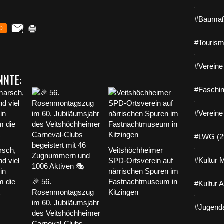
#Baumaß
0
#Tourism
#Vereine 
NNTE:
#Faschin
#Vereine
#LWG (2
rsch,
Veitshöchheimer
#Kultur 
d viel
SPD-Ortsverein auf
in
närrischen Spuren im
m die
🎉 56.
Fastnachtmuseum in
#Kultur 
t
Rosenmontagszug
Kitzingen
im 60. Jubiläumsjahr
#Jugenda
des Veitshöchheimer
Carneval-Clubs