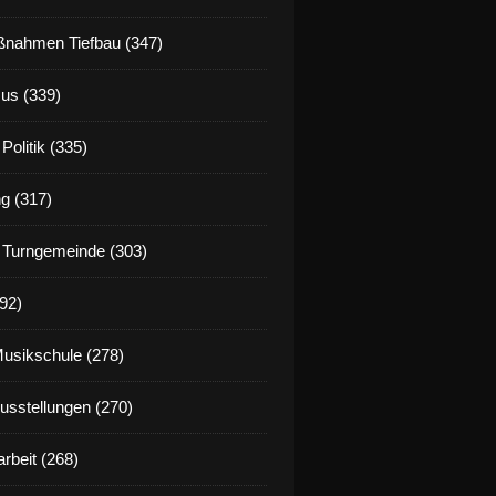
nahmen Tiefbau (347)
us (339)
Politik (335)
g (317)
 Turngemeinde (303)
92)
Musikschule (278)
Ausstellungen (270)
rbeit (268)