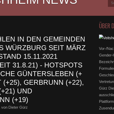
ÜBER 
LEN IN DEN GEMEINDEN
S WÜRZBURG SEIT MÄRZ
Vor-/Nac
STAND 15.11.2021
Gender-H
Bezeichn
IT 31.8.21) - HOTSPOTS
Formulie
CHE GÜNTERSLEBEN (+
Geschlec
(+25), GERBRUNN (+22),
Vertretun
Gürz Die
+21) UND
ausschli
N (+19)
Plattform
1
von Dieter Gürz
Zusendun