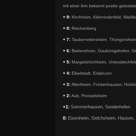
mit einer ihm bekannt positiv geteste
+ 9:
Kirchheim, Kleinrinderfeld, Wald
+ 8:
Reichenberg
+ 7:
Tauberrettersheim, Thüngershei
+ 6:
Bieberehren, Gaukönigshofen, G
+ 5:
Margetshöchheim, Unterpleichfel
+ 4:
Eibelstadt, Erlabrunn
+ 3:
Altertheim, Frickenhausen, Holzki
+ 2:
Aub, Prosselsheim
+1:
Sommerhausen, Sonderhofen
0:
Eisenheim, Gelchsheim, Hausen,