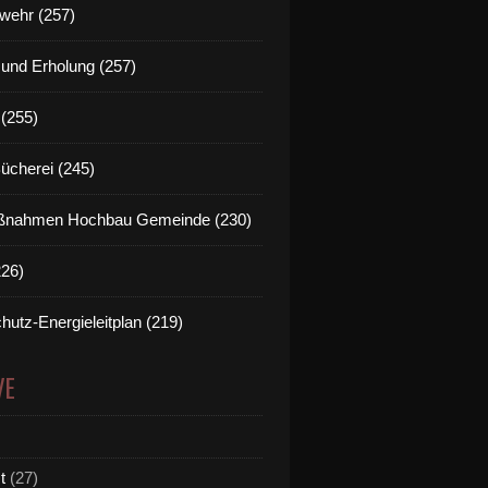
wehr (257)
t und Erholung (257)
(255)
Bücherei (245)
nahmen Hochbau Gemeinde (230)
226)
hutz-Energieleitplan (219)
VE
t
(27)