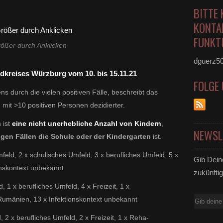
BITTE 
KONTA
FUNKTI
ößer durch Anklicken
dguerz5
dkreises Würzburg vom 10. bis 15.11.21
FOLGE
 durch die vielen positiven Fälle, beschreibt das
it >10 positiven Personen dezidierter.
 ist
eine nicht unerhebliche Anzahl von Kindern
,
NEWSL
igen Fällen die Schule oder der Kindergarten
ist.
mfeld, 2 x schulisches Umfeld, 3 x berufliches Umfeld, 5 x
Gib Dein
onskontext unbekannt
zukünftig
, 1 x berufliches Umfeld, 4 x Freizeit, 1 x
E-
 Rumänien, 13 x Infektionskontext unbekannt
Mail
, 2 x berufliches Umfeld, 2 x Freizeit, 1 x Reha-