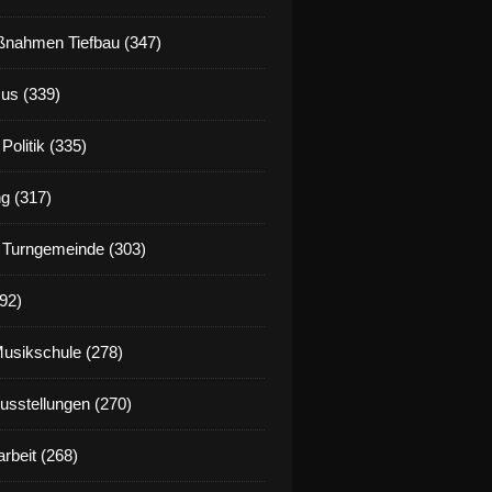
nahmen Tiefbau (347)
us (339)
Politik (335)
g (317)
 Turngemeinde (303)
92)
Musikschule (278)
Ausstellungen (270)
rbeit (268)