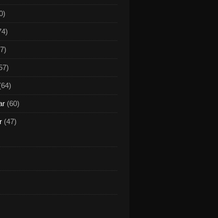
0)
74)
7)
57)
(64)
ar
(60)
r
(47)