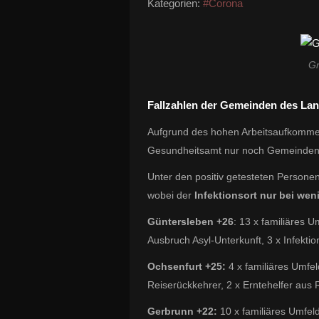
Kategorien:
#Corona
Gr
Fallzahlen der Gemeinden des Lan
Aufgrund des hohen Arbeitsaufkommens
Gesundheitsamt nur noch Gemeinden m
Unter den positiv getesteten Personen
wobei der
Infektionsort
nur bei wen
Güntersleben +26
: 13 x familiäres U
Ausbruch Asyl-Unterkunft, 3 x Infekti
Ochsenfurt +25:
4 x familiäres Umfeld
Reiserückkehrer, 2 x Erntehelfer aus
Gerbrunn +22:
10 x familiäres Umfeld