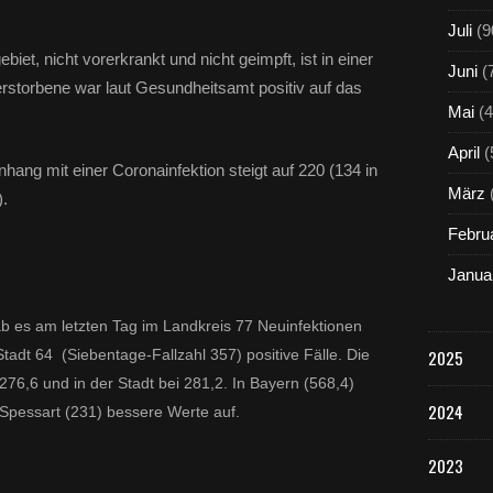
Juli
(9
iet, nicht vorerkrankt und nicht geimpft, ist in einer
Juni
(
erstorbene war laut Gesundheitsamt positiv auf das
Mai
(4
April
(
ang mit einer Coronainfektion steigt auf 220 (134 in
März
).
Febru
Janua
ab es am letzten Tag im Landkreis 77 Neuinfektionen
tadt 64 (Siebentage-Fallzahl 357) positive Fälle. Die
2025
i 276,6 und in der Stadt bei 281,2. In Bayern (568,4)
2024
Spessart (231) bessere Werte auf.
2023