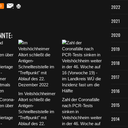
2022
0
2021
NNTE:
2020
2019
2018
2017
2016
Im Veitshöchheimer
Corona-
Altort schließt die
Zahl der Coronafälle
2015
en über
Antigen-
nach PCR-Tests
Schnellteststelle im
sinken in
iertage
"Treffpunkt" mit
Veitshöchheim weiter
2014
 -
Ablauf des 22.
in der 46. Woche auf