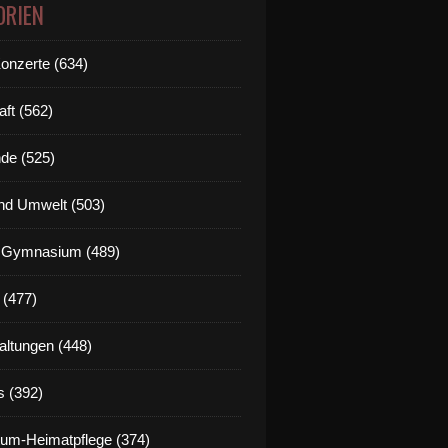
ORIEN
Konzerte (634)
aft (562)
de (525)
nd Umwelt (503)
g Gymnasium (489)
 (477)
altungen (448)
s (392)
um-Heimatpflege (374)