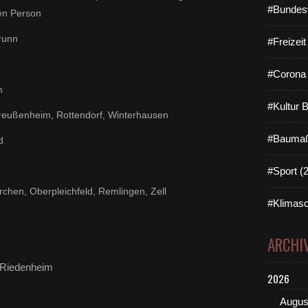
#Bundes
ten Person
brunn
#Freizei
#Corona 
m
#Kultur 
reußenheim, Rottendorf, Winterhausen
#Baumaß
d
#Sport (
rchen, Oberpleichfeld, Remlingen, Zell
#Klimasc
ARCHI
 Riedenheim
2026
Augus