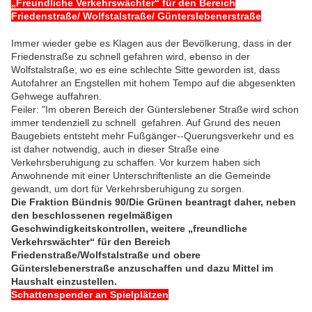
„Freundliche Verkehrswächter“ für den Bereich
Friedenstraße/ Wolfstalstraße/ Günterslebenerstraße
Immer wieder gebe es Klagen aus der Bevölkerung, dass in der
Friedenstraße zu schnell gefahren wird, ebenso in der
Wolfstalstraße, wo es eine schlechte Sitte geworden ist, dass
Autofahrer an Engstellen mit hohem Tempo auf die abgesenkten
Gehwege auffahren.
Feiler: "Im oberen Bereich der Günterslebener Straße wird schon
immer tendenziell zu schnell gefahren. Auf Grund des neuen
Baugebiets entsteht mehr Fußgänger-­‐Querungsverkehr und es
ist daher notwendig, auch in dieser Straße eine
Verkehrsberuhigung zu schaffen. Vor kurzem haben sich
Anwohnende mit einer Unterschriftenliste an die Gemeinde
gewandt, um dort für Verkehrsberuhigung zu sorgen.
Die Fraktion Bündnis 90/Die Grünen beantragt daher, neben
den beschlossenen regelmäßigen
Geschwindigkeitskontrollen, weitere „freundliche
Verkehrswächter“ für den Bereich
Friedenstraße/Wolfstalstraße und obere
Günterslebenerstraße anzuschaffen und dazu Mittel im
Haushalt einzustellen.
Schattenspender an Spielplätzen