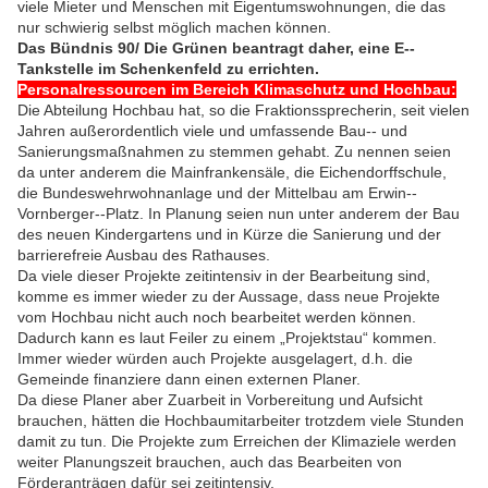
viele Mieter und Menschen mit Eigentumswohnungen, die das
nur schwierig selbst möglich machen können.
Das Bündnis 90/ Die Grünen beantragt daher, eine E-­‐
Tankstelle im Schenkenfeld zu errichten.
Personalressourcen im Bereich Klimaschutz und Hochbau:
Die Abteilung Hochbau hat, so die Fraktionssprecherin, seit vielen
Jahren außerordentlich viele und umfassende Bau-­‐ und
Sanierungsmaßnahmen zu stemmen gehabt. Zu nennen seien
da unter anderem die Mainfrankensäle, die Eichendorffschule,
die Bundeswehrwohnanlage und der Mittelbau am Erwin-­
Vornberger-­‐Platz. In Planung seien nun unter anderem der Bau
des neuen Kindergartens und in Kürze die Sanierung und der
barrierefreie Ausbau des Rathauses.
Da viele dieser Projekte zeitintensiv in der Bearbeitung sind,
komme es immer wieder zu der Aussage, dass neue Projekte
vom Hochbau nicht auch noch bearbeitet werden können.
Dadurch kann es laut Feiler zu einem „Projektstau“ kommen.
Immer wieder würden auch Projekte ausgelagert, d.h. die
Gemeinde finanziere dann einen externen Planer.
Da diese Planer aber Zuarbeit in Vorbereitung und Aufsicht
brauchen, hätten die Hochbaumitarbeiter trotzdem viele Stunden
damit zu tun. Die Projekte zum Erreichen der Klimaziele werden
weiter Planungszeit brauchen, auch das Bearbeiten von
Förderanträgen dafür sei zeitintensiv.