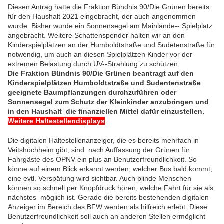
Diesen Antrag hatte die Fraktion Bündnis 90/Die Grünen bereits
für den Haushalt 2021 eingebracht, der auch angenommen
wurde. Bisher wurde ein Sonnensegel am Mainlände-­‐ Spielplatz
angebracht. Weitere Schattenspender halten wir an den
Kinderspielplätzen an der Humboldtstraße und Sudetenstraße für
notwendig, um auch an diesen Spielplätzen Kinder vor der
extremen Belastung durch UV-­‐Strahlung zu schützen:
Die Fraktion Bündnis 90/Die Grünen beantragt auf den
Kinderspielplätzen Humboldtstraße und Sudentenstraße
geeignete Baumpflanzungen durchzuführen oder
Sonnensegel zum Schutz der Kleinkinder anzubringen und
in den Haushalt die finanziellen Mittel dafür einzustellen.
Weitere Haltestellendisplays
Die digitalen Haltestellenanzeiger, die es bereits mehrfach in
Veitshöchheim gibt, sind nach Auffassung der Grünen für
Fahrgäste des ÖPNV ein plus an Benutzerfreundlichkeit. So
könne auf einem Blick erkannt werden, welcher Bus bald kommt,
eine evtl. Verspätung wird sichtbar. Auch blinde Menschen
können so schnell per Knopfdruck hören, welche Fahrt für sie als
nächstes möglich ist. Gerade die bereits bestehenden digitalen
Anzeiger im Bereich des BFW werden als hilfreich erlebt. Diese
Benutzerfreundlichkeit soll auch an anderen Stellen ermöglicht