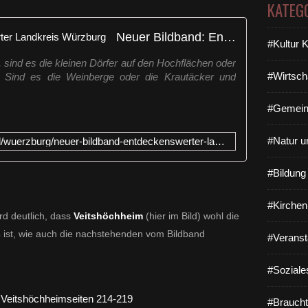
KATEG
Neuer Bildband: Entdeckenswerter Landkreis Würzburg
#Kultur 
, sind es die kleinen Dörfer auf den Hochflächen oder
#Wirtsch
 Sind es die Weinberge oder die Krautäcker und
#Gemein
#Natur u
https://www.mainpost.de/regional/wuerzburg/neuer-bildband-entdeckenswerter-landkreis-wuerzburg-art-10674821
#Bildun
#Kirchen
rd deutlich, dass
Veitshöchheim
(hier im Bild) wohl die
s
ist, wie auch die nachstehenden vom Bildband
#Veranst
#Soziale
#Braucht