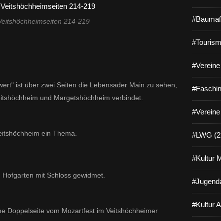
#Baumaß
e Veitshöchheimseiten 214-219
#Tourism
#Vereine 
wert" ist über zwei Seiten die Lebensader Main zu sehen,
#Faschin
eitshöchheim und Margetshöchheim verbindet.
#Vereine
 Veitshöchheim ein Thema.
#LWG (2
#Kultur 
m Hofgarten mit Schloss gewidmet.
#Jugenda
#Kultur 
ine Doppelseite vom Mozartfest im Veitshöchheimer