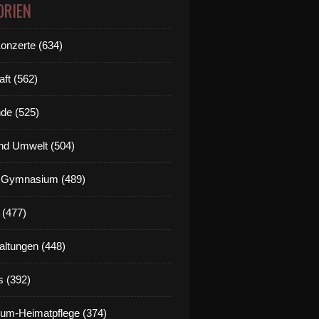
ORIEN
Konzerte (634)
aft (562)
de (525)
nd Umwelt (504)
g Gymnasium (489)
 (477)
altungen (448)
s (392)
um-Heimatpflege (374)