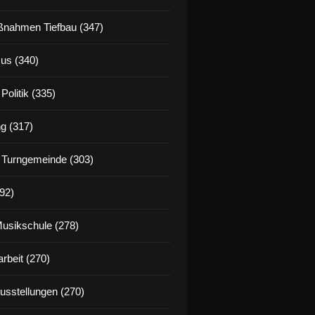
nahmen Tiefbau (347)
us (340)
Politik (335)
g (317)
 Turngemeinde (303)
92)
Musikschule (278)
rbeit (270)
Ausstellungen (270)