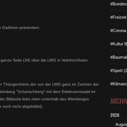
#Bundes
#Freizei
in Gadheim präsentiert.
#Corona 
#Kultur 
#Baumaß
 ganze Seite (34) über die LWG in Veitshöchheim.
#Sport (
#Klimasc
ter Thüngersheim der von der LWG ganz im Zeichen der
s-Weinberg "Scharlachberg" mit dem Edelmannswald im
ARCHI
n der Bildecke links oben unterhalb des Weinberges
r noch nicht abgebildet).
2026
Augus