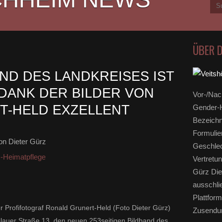
ÜBER 
ND DES LANDKREISES IST
DANK DER BILDER VON
Vor-/Nac
T-HELD EXZELLENT
Gender-H
Bezeichn
Formulie
n Dieter Gürz
Geschlec
-Heimatpflege
Vertretun
Gürz Die
ausschli
Plattform
r Profifotograf Ronald Grunert-Held (Foto Dieter Gürz)
Zusendun
eslauer Straße 13 den neuen 253seitigen Bildband des