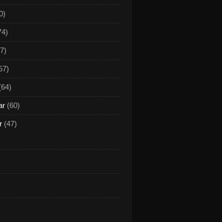
0)
74)
7)
57)
(64)
ar
(60)
r
(47)