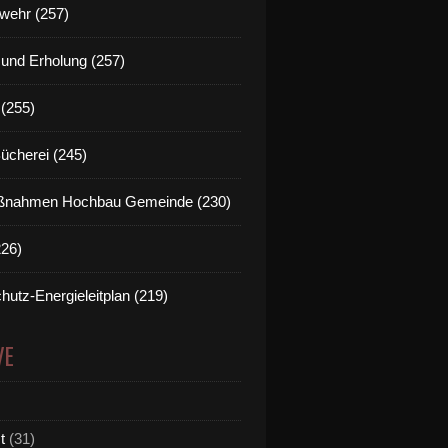
wehr (257)
t und Erholung (257)
(255)
Bücherei (245)
nahmen Hochbau Gemeinde (230)
226)
hutz-Energieleitplan (219)
VE
t
(31)