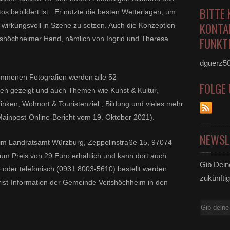
BITTE 
os bebildert ist. Er nutzte die besten Wetterlagen, um
KONTA
 wirkungsvoll in Szene zu setzen. Auch die Konzeption
tshöchheimer Hand, nämlich von Ingrid und Theresa
FUNKTI
dguerz5
ommenen Fotografien werden alle 52
FOLGE
len gezeigt und auch Themen wie Kunst & Kultur,
rinken, Wohnort & Touristenziel , Bildung und vieles mehr
ainpost-Online-Bericht vom 19. Oktober 2021).
NEWSL
l,im Landratsamt Würzburg, Zeppelinstraße 15, 97074
um Preis von 29 Euro erhältlich und kann dort auch
Gib Dein
e
oder telefonisch (0931 8003-5610) bestellt werden.
zukünftig
urist-Information der Gemeinde Veitshöchheim in den
E-
Mail