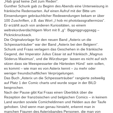
„Hab grad keine Zeit zum Reden“.
Gunther Schunk gab zu Beginn des Abends eine Unterweisung in
fränkische Redensarten. Auf einen Aufruf mit der Bitte um
Einsendungen gebräuchlicher Redewendungen bekam er über
100 Zuschriften, z.B. das Wort „I hob mi photolassgrafiermüss“.
Er erzählt auch von anderen Kuriositäten, so einem
weltrekordverdächtigem Wort mit 8 „g“: Biggniggruggsagg –
Picknickrucksack.
Die Originalvorlage für den neuen Band „Asterix un die
Schpessarträuber“ war der Band „Asterix bei den Belgiern“.
Schunk und Fraas verlagern das Geschehen in die fränkische
Gegend, der Imperator Julius Cäsar ist auf fränkisch „Magnus
Söderus Maximus“, und die Würzburger lassen es nicht auf sich
sitzen dass sie Meespessarter die Härtesten Hünd´ sein sollen,
es kommt – wie man es von Asterix kennt – zu mehr oder
weniger freundschaftlichen Verprügelungen.
Das Buch „Asterix un die Schpessarträuber“ rangierte zeitweilig
auf Platz 1 der Comic charts und wurde sogar in der BILD
besprochen.
Nach der Pause gibt Kai Fraas einen Überblick über die
Rezeption der französischen und belgischen Comics – in keinem
Land wurden soviele Comicheldinnen und Helden aus der Taufe
gehoben. Und wenn man genau hinsieht, erkennt man in
manchen Figuren des Asterixbandes Personen, die man von