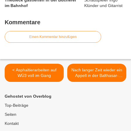
Thedieck gastierten in der Bücherei
im Bahnhof
Kommentare
Einen Kommentar hinzufügen
< Asphaltierarbeiten auf
Nach langer Zeit wieder ein
WÜ3 voll im Gang
Appell in der Balthasar-
Neumann-Kaserne:
Fernmeldebataillon 10 in
Dienst gestellt - Zuwachs
Gehostet von Overblog
von 300 Soldaten >
Top-Beiträge
Seiten
Kontakt