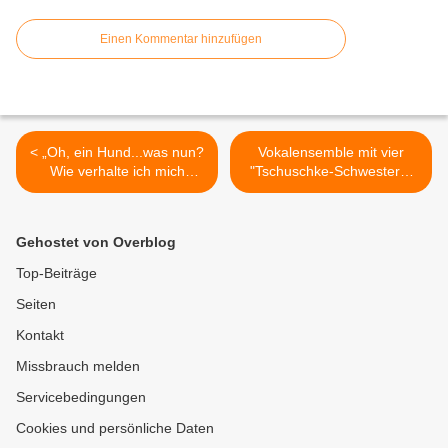
Einen Kommentar hinzufügen
< „Oh, ein Hund...was nun?
Vokalensemble mit vier
Wie verhalte ich mich
"Tschuschke-Schwestern"
richtig?“ - NaturFreunde
verzauberte beim letzten
laden Kinder ab fünf Jahren
Sommerkonzert im
zum aktiven Training am
Veitshöchheimer
Gehostet von Overblog
19.9. ein
Synagogenhof >
Top-Beiträge
Seiten
Kontakt
Missbrauch melden
Servicebedingungen
Cookies und persönliche Daten