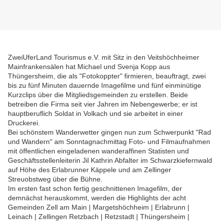
ZweiUferLand Tourismus e.V. mit Sitz in den Veitshöchheimer
Mainfrankensälen hat Michael und Svenja Kopp aus
Thüngersheim, die als "Fotokoppter" firmieren, beauftragt, zwei
bis zu fünf Minuten dauernde Imagefilme und fünf einminütige
Kurzclips über die Mitgliedsgemeinden zu erstellen. Beide
betreiben die Firma seit vier Jahren im Nebengewerbe; er ist
hauptberuflich Soldat in Volkach und sie arbeitet in einer
Druckerei.
Bei schönstem Wanderwetter gingen nun zum Schwerpunkt "Rad
und Wandern" am Sonntagnachmittag Foto- und Filmaufnahmen
mit öffentlichen eingeladenen wanderaffinen Statisten und
Geschäftsstellenleiterin Jil Kathrin Abfalter im Schwarzkiefernwald
auf Höhe des Erlabrunner Käppele und am Zellinger
Streuobstweg über die Bühne.
Im ersten fast schon fertig geschnittenen Imagefilm, der
demnächst herauskommt, werden die Highlights der acht
Gemeinden Zell am Main | Margetshöchheim | Erlabrunn |
Leinach | Zellingen Retzbach | Retzstadt | Thüngersheim |