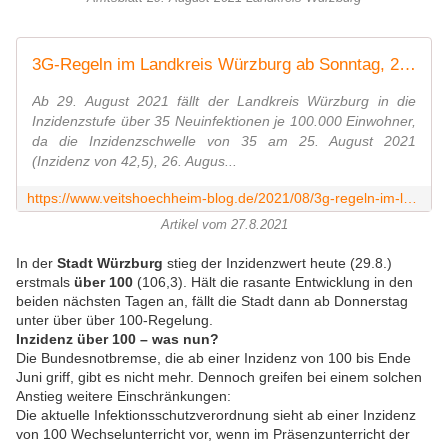
3G-Regeln im Landkreis Würzburg ab Sonntag, 29. August 2021 - Veitshöchheim News
Ab 29. August 2021 fällt der Landkreis Würzburg in die
Inzidenzstufe über 35 Neuinfektionen je 100.000 Einwohner,
da die Inzidenzschwelle von 35 am 25. August 2021
(Inzidenz von 42,5), 26. Augus...
https://www.veitshoechheim-blog.de/2021/08/3g-regeln-im-landkreis-wurzburg-ab-sonntag-29-august-2021.html
Artikel vom 27.8.2021
In der
Stadt Würzburg
stieg der Inzidenzwert heute (29.8.)
erstmals
über 100
(106,3). Hält die rasante Entwicklung in den
beiden nächsten Tagen an, fällt die Stadt dann ab Donnerstag
unter über über 100-Regelung.
Inzidenz über 100 – was nun?
Die Bundesnotbremse, die ab einer Inzidenz von 100 bis Ende
Juni griff, gibt es nicht mehr. Dennoch greifen bei einem solchen
Anstieg weitere Einschränkungen:
Die aktuelle Infektionsschutzverordnung sieht ab einer Inzidenz
von 100
Wechselunterricht
vor, wenn im Präsenzunterricht der