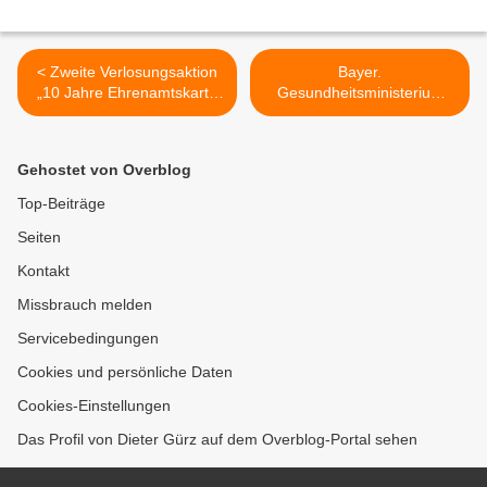
< Zweite Verlosungsaktion
Bayer.
„10 Jahre Ehrenamtskarte
Gesundheitsministerium
im Landkreis Würzburg“
untersagt Public Viewing bei
Fußball-
Europameisterschaft -
Gehostet von Overblog
Ausnahmen in
Gastronomie, wenn
Top-Beiträge
Fernseher im Hintergrund >
Seiten
Kontakt
Missbrauch melden
Servicebedingungen
Cookies und persönliche Daten
Cookies-Einstellungen
Das Profil von Dieter Gürz auf dem Overblog-Portal sehen