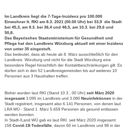
Im Landkreis
liegt die 7-Tage-Inzidenz pro 100.000
Einwohner lt. RKI am 8.3. 2021 (00.00 Uhr) bei 33,9 die Stadt
bei 45,3, am 9.3. bei 36,4 und 48,5, am 10.3. bei 29,6 und
50,8.
Das Bayerisches Staatsministerium für Gesundheit und
Pflege hat den Landkreis Würzburg aktuell mit einer Inzidenz
von unter 35 eingestuft.
Das bedeutet, dass ab heute ab 8. März ausschließlich für den
Landkreis Würzburg und nicht für die Stadt Würzburg eine
besondere Regel hinsichtlich der Kontaktbeschränkungen gilt: Es
dürfen sich in den 52 Landkreisgemeinden bis auf weiteres 10
Personen aus 3 Haushalten treffen.
Bisher wurden laut RKI (Stand 10.3., 00 Uhr)
seit März 2020
insgesamt
3.095 im Landkreis und 3.080
Neuinfektionen
in der
Stadt registriert, insgesamt also 6.141 Personen, von denen laut
LRA WÜ - Stand 1. März 5.659 Personen als gesund entlassen
werden konnten.
In Stadt-/Land WÜ gab es laut RKI seit März 2020 insgesamt
158
Covid-19-Todesfälle
, davon 60 im Landkreis und 98 in der