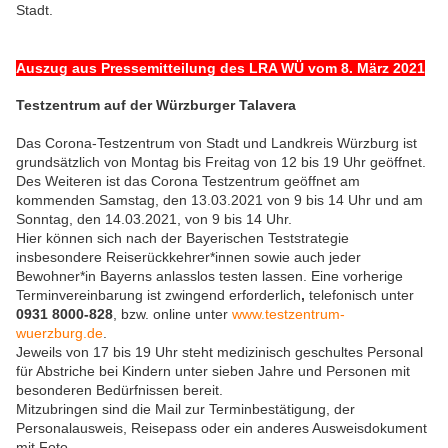
Stadt.
Auszug aus Pressemitteilung des LRA WÜ vom 8. März 2021
Testzentrum auf der Würzburger Talavera
Das Corona-Testzentrum von Stadt und Landkreis Würzburg ist
grundsätzlich von Montag bis Freitag von 12 bis 19 Uhr geöffnet.
Des Weiteren ist das Corona Testzentrum geöffnet am
kommenden Samstag, den 13.03.2021 von 9 bis 14 Uhr und am
Sonntag, den 14.03.2021, von 9 bis 14 Uhr.
Hier können sich nach der Bayerischen Teststrategie
insbesondere Reiserückkehrer*innen sowie auch jeder
Bewohner*in Bayerns anlasslos testen lassen. Eine vorherige
Terminvereinbarung ist zwingend erforderlich
,
telefonisch unter
0931 8000-828
, bzw. online unter
www.testzentrum-
wuerzburg.de
.
Jeweils von 17 bis 19 Uhr steht medizinisch geschultes Personal
für Abstriche bei Kindern unter sieben Jahre und Personen mit
besonderen Bedürfnissen bereit.
Mitzubringen sind die Mail zur Terminbestätigung, der
Personalausweis, Reisepass oder ein anderes Ausweisdokument
mit Foto.