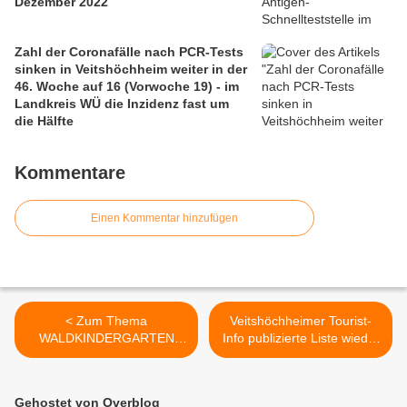
Dezember 2022
Zahl der Coronafälle nach PCR-Tests
sinken in Veitshöchheim weiter in der
46. Woche auf 16 (Vorwoche 19) - im
Landkreis WÜ die Inzidenz fast um
die Hälfte
Kommentare
Einen Kommentar hinzufügen
< Zum Thema
Veitshöchheimer Tourist-
WALDKINDERGARTEN
Info publizierte Liste wieder
laden Veitshöchheimer
im Ort geöffneter Kultur-
Grüne am 22. März 2021,
und Freizeitstätten >
19:30 Uhr Interessierte zu
Gehostet von Overblog
Online-Treffen ein