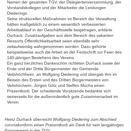
Namen der gesamten TGV, der Delegiertenversammlung, der
Vorstandskollegen und der Mitarbeiter die Leistungen
Diederings.
Seine strukturellen Maßnahmen im Bereich der Verwaltung
hätten maßgeblich zu einem wesentlich verbesserten
Arbeitsablauf in der Geschäftsstelle beigetragen, erklärte
Durhack. Zusatzaufgaben aus dem Bereich des vakanten
Ressorts Öffentlichkeitsarbeit seien ebenfalls sehr
zeitaufwendig wahrgenommen worden. Dazu gehörte
beispielsweise auch die Arbeit an der Festschrift zur Feier des
140-jährigen Bestehens des Vereins.
Ein ganz herzliches Dankeschön richteten Durhack sowie der
Erste und der Dritte Bürgermeister der Gemeinde
Veitshöchheim, an Wolfgang Diedering und übergab ihm im
Beisein des Ersten und des Dritten Bürgermeisters von
Veitshöcheim, Jürgen Götz und Steffen Mucha einen
Präsentkorb. Der scheidende Vorsitzende bedankte sich
seinerseits für die außerordentlich gute Zusammenarbeit im
Verein.
Heinz Durhack überreicht Wolfgang Diedering zum Abschied
coronakonform einen Präsentkorb als Dank für sein langjähriges
Engagement in der TGV.