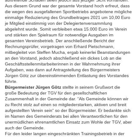
auftretende Schäden seien jedoch aus jetziger Sicht vorhanden.
Aus diesem Grund war der gesamte Vorstand hoch erfreut, dass
die wegen des ausgefallenen Sportbetriebs angebotene mögliche
einmalige Reduzierung des Grundbeitrages 2021 um 10,00 Euro
je Mitglied einstimmig von der Delegiertenversammlung
abgelehnt wurde. Somit verbleiben etwa 15.000 Euro im Verein
und stärken den Spielraum für notwendige Ausgaben im
gesamten Vereinsbetrieb. Der anschließende Bericht der
Rechnungsprüfer, vorgetragen von Erhard Pietschmann,
mitbegleitet von Steffen Mucha, ergab keinerlei Beanstandungen
an den Vorstand, jedoch abschließend ein dickes Lob an die
Geschäftsstellenmitarbeiterinnen in der Wahrnehmung ihrer
Aufgaben, was dann auf Antragstellung des Bürgermeisters
Jürgen Götz zur übereinstimmenden Entlastung des Vorstandes
führte.
Bürgermeister Jürgen Götz
stellte in seinem Grußwort die
große Bedeutung der TGV für den gesellschaftlichen
Zusammenhalt in der Gemeinde dar. “Als Gemeinde können wir
zu Recht stolz auf einen so mitgliederstarken, aktiven und breit
aufgestellten Verein sein“ so der Bürgermeister. Er bedankte sich
im Namen des Gemeinderats bei allen Verantwortlichen für den
unermüdlichen ehrenamtlichen Einsatz zum Wohle der TGV, aber
auch der Gemeinde.
Für den leider langen eingeschränkten Trainingsbetrieb in der