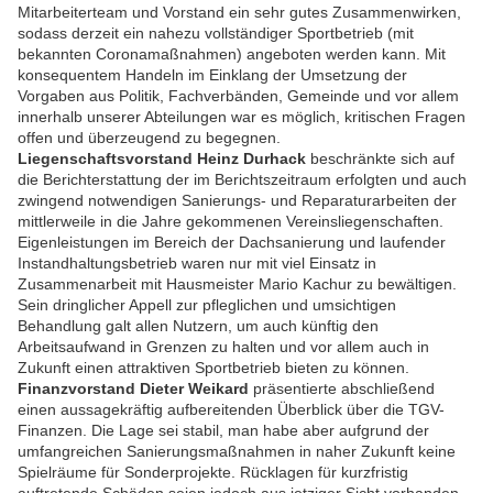
Mitarbeiterteam und Vorstand ein sehr gutes Zusammenwirken,
sodass derzeit ein nahezu vollständiger Sportbetrieb (mit
bekannten Coronamaßnahmen) angeboten werden kann. Mit
konsequentem Handeln im Einklang der Umsetzung der
Vorgaben aus Politik, Fachverbänden, Gemeinde und vor allem
innerhalb unserer Abteilungen war es möglich, kritischen Fragen
offen und überzeugend zu begegnen.
Liegenschaftsvorstand Heinz Durhack
beschränkte sich auf
die Berichterstattung der im Berichtszeitraum erfolgten und auch
zwingend notwendigen Sanierungs- und Reparaturarbeiten der
mittlerweile in die Jahre gekommenen Vereinsliegenschaften.
Eigenleistungen im Bereich der Dachsanierung und laufender
Instandhaltungsbetrieb waren nur mit viel Einsatz in
Zusammenarbeit mit Hausmeister Mario Kachur zu bewältigen.
Sein dringlicher Appell zur pfleglichen und umsichtigen
Behandlung galt allen Nutzern, um auch künftig den
Arbeitsaufwand in Grenzen zu halten und vor allem auch in
Zukunft einen attraktiven Sportbetrieb bieten zu können.
Finanzvorstand Dieter Weikard
präsentierte abschließend
einen aussagekräftig aufbereitenden Überblick über die TGV-
Finanzen. Die Lage sei stabil, man habe aber aufgrund der
umfangreichen Sanierungsmaßnahmen in naher Zukunft keine
Spielräume für Sonderprojekte. Rücklagen für kurzfristig