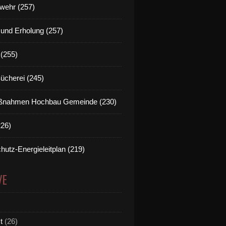
wehr (257)
t und Erholung (257)
(255)
Bücherei (245)
nahmen Hochbau Gemeinde (230)
226)
hutz-Energieleitplan (219)
VE
t
(26)