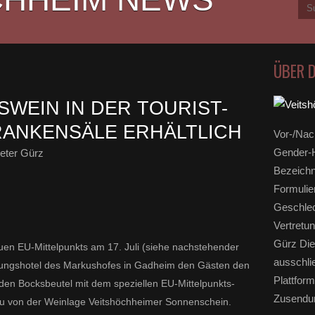
ÜBER 
SWEIN IN DER TOURIST-
RANKENSÄLE ERHÄLTLICH
Vor-/Nac
Gender-H
eter Gürz
Bezeichn
Formulie
Geschlec
Vertretun
Gürz Die
euen EU-Mittelpunkts am 17. Juli (siehe nachstehender
ausschli
ildungshotel des Markushofes in Gadheim den Gästen den
Plattform
den Bocksbeutel mit dem speziellen EU-Mittelpunkts-
Zusendun
gau von der Weinlage Veitshöchheimer Sonnenschein.