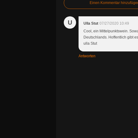
Einen Kommentar hinzufüge
U
Ulla Stut
07/27/2020 10:49
Cool, ein Mittelpunktswein. Sow
Deutschlands. Hoffentlich gibt e
ulla Stut
Antworten