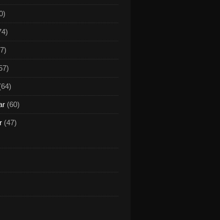
0)
74)
7)
57)
(64)
ar
(60)
r
(47)