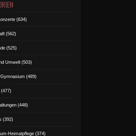
ORIEN
Konzerte (634)
aft (562)
de (525)
nd Umwelt (503)
g Gymnasium (489)
 (477)
altungen (448)
s (392)
um-Heimatpflege (374)