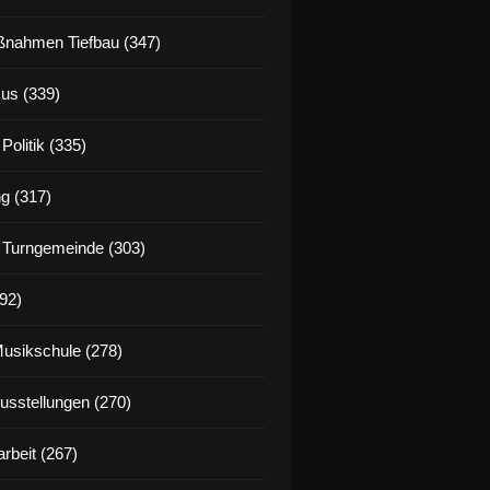
feierliche Einweihung des neuen EU-Mittelpunkts auch
nahmen Tiefbau (347)
us (339)
Politik (335)
g (317)
 Turngemeinde (303)
92)
Musikschule (278)
Ausstellungen (270)
rbeit (267)