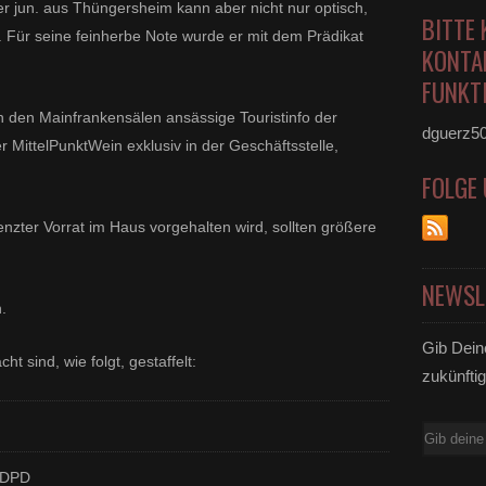
 jun. aus Thüngersheim kann aber nicht nur optisch,
BITTE 
 Für seine feinherbe Note wurde er mit dem Prädikat
KONTA
FUNKTI
in den Mainfrankensälen ansässige Touristinfo der
dguerz5
MittelPunktWein exklusiv in der Geschäftsstelle,
FOLGE
enzter Vorrat im Haus vorgehalten wird, sollten größere
NEWSL
.
Gib Dein
t sind, wie folgt, gestaffelt:
zukünftig
E-
Mail
€ DPD