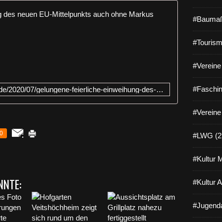
Gelungene 
#Baumaß
S
#Tourism
i
c
h
#Vereine 
t
l
#Faschin
http://www.veitshoechheim-blog.de/2020/07/gelungene-feierliche-einweihung-des-neuen-eumittelpunkts-auch-ohne-markus-soder.html
i
c
h
#Vereine
g
u
0
#LWG (2
t
g
#Kultur 
e
l
NNTE:
a
#Kultur 
u
n
#Jugenda
t
w