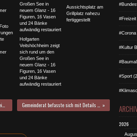
#Bundes
a
Aussichtsplatz am
r
Grillplatz nahezu
V
#Freizei
fertiggestellt
e
Foto
i
rungen
#Corona 
t
te
Hofgarten
s
Veitshöchheim zeigt
#Kultur 
h
mer
sich rund um den
ö
Großen See in
c
#Baumaß
neuem Glanz - 16
h
Figuren, 16 Vasen
h
#Sport (
und 24 Bänke
e
aufwändig restauriert
i
#Klimasc
m
s
B
1. MainRUN 2020 der Veitshöchheimerin Betty Reuß war ein voller Erfolg - Eine kreative Idee in Corona-Zeiten
Gemeinderat befasste sich mit Details zum Ausbau der Kirchstraße wie Pflaster, Pfosten-Poller und Akzentbeleuchtung
ARCHI
ü
r
g
2026
e
r
Augus