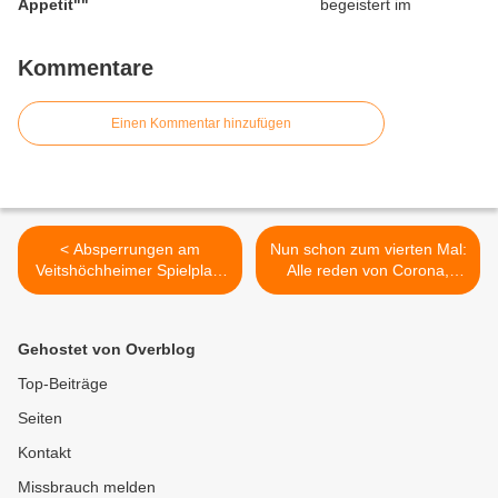
Appetit""
Kommentare
Einen Kommentar hinzufügen
< Absperrungen am
Nun schon zum vierten Mal:
Veitshöchheimer Spielplatz
Alle reden von Corona,
an der Mainlände wurden in
Veitshöchheimer Kabarettist
Verbotener Eigenmacht
Günther Stadtmüller
entfernt
schreibt darüber >
Gehostet von Overblog
Top-Beiträge
Seiten
Kontakt
Missbrauch melden