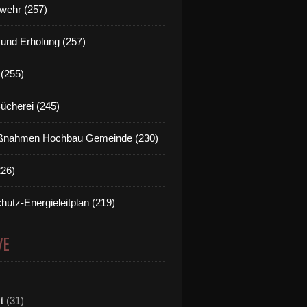
wehr (257)
t und Erholung (257)
(255)
Bücherei (245)
nahmen Hochbau Gemeinde (230)
226)
hutz-Energieleitplan (219)
VE
t
(31)