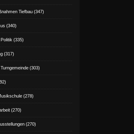
nahmen Tiefbau (347)
us (340)
Politik (335)
g (317)
 Turngemeinde (303)
92)
Musikschule (278)
rbeit (270)
Ausstellungen (270)