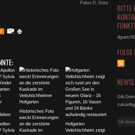
Fotos D. Gürz
BITTE 
KONTA
FUNKTI
0
dguerz5
FOLGE
NNTE:
NEWSL
Gib Dein
zukünftig
Historisches Foto
weckt Erinnerungen
E-
ollon
an die zerstörte
Hofgarten
Mail
? Sylvia
Kaskade im
Veitshöchheim zeigt