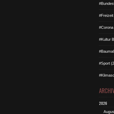
#Bundes
#Freizei
#Corona 
#Kultur 
#Baumaß
#Sport (
#Klimasc
ARCHI
2026
Augus