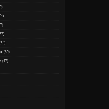
0)
74)
7)
57)
(64)
ar
(60)
r
(47)