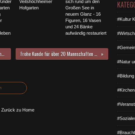
Kinder
Veitshöchheimer
sich rund um den
KATEG
arten
Hofgarten
Großen See in
s
neuem Glanz - 16
#Kultur 
r
Figuren, 16 Vasen
und 24 Bänke
rleben
aufwändig restauriert
#Wirtsch
#Gemein
Nachlese des U.W.G./FW-Veitshöchheim e.V. zur Konstitituierenden Sitzung des Gemeinderates am 5. Mai 2020
Frohe Kunde für über 20 Mannschaften des Sportvereins Veitshöchheim: BFV ermöglicht ab Montag eingeschränktes Training
#Natur u
#Bildun
n
#Kirchen
#Veranst
Zurück zu Home
#Soziale
#Braucht