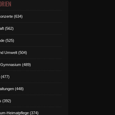
ORIEN
Konzerte (634)
aft (562)
de (525)
nd Umwelt (504)
g Gymnasium (489)
 (477)
altungen (448)
s (392)
um-Heimatpflege (374)