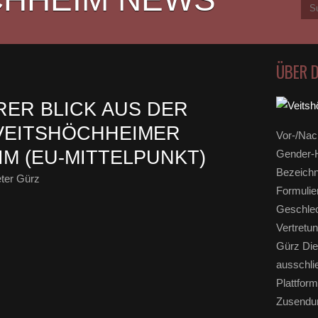
ÜBER 
RER BLICK AUS DER
VEITSHÖCHHEIMER
Vor-/Nac
IM (EU-MITTELPUNKT)
Gender-H
Bezeichn
ter Gürz
Formulie
Geschlec
Vertretun
Gürz Die
ausschli
Plattform
Zusendun