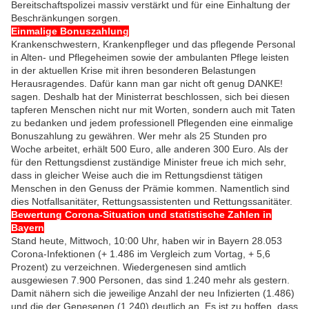
Bereitschaftspolizei massiv verstärkt und für eine Einhaltung der
Beschränkungen sorgen.
Einmalige Bonuszahlung
Krankenschwestern, Krankenpfleger und das pflegende Personal
in Alten- und Pflegeheimen sowie der ambulanten Pflege leisten
in der aktuellen Krise mit ihren besonderen Belastungen
Herausragendes. Dafür kann man gar nicht oft genug DANKE!
sagen. Deshalb hat der Ministerrat beschlossen, sich bei diesen
tapferen Menschen nicht nur mit Worten, sondern auch mit Taten
zu bedanken und jedem professionell Pflegenden eine einmalige
Bonuszahlung zu gewähren. Wer mehr als 25 Stunden pro
Woche arbeitet, erhält 500 Euro, alle anderen 300 Euro. Als der
für den Rettungsdienst zuständige Minister freue ich mich sehr,
dass in gleicher Weise auch die im Rettungsdienst tätigen
Menschen in den Genuss der Prämie kommen. Namentlich sind
dies Notfallsanitäter, Rettungsassistenten und Rettungssanitäter.
Bewertung Corona-Situation und statistische Zahlen in
Bayern
Stand heute, Mittwoch, 10:00 Uhr, haben wir in Bayern 28.053
Corona-Infektionen (+ 1.486 im Vergleich zum Vortag, + 5,6
Prozent) zu verzeichnen. Wiedergenesen sind amtlich
ausgewiesen 7.900 Personen, das sind 1.240 mehr als gestern.
Damit nähern sich die jeweilige Anzahl der neu Infizierten (1.486)
und die der Genesenen (1.240) deutlich an. Es ist zu hoffen, dass