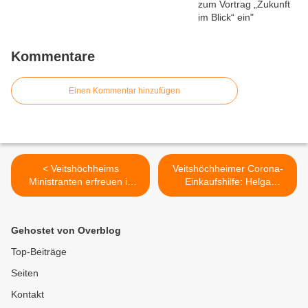
Kommentare
Einen Kommentar hinzufügen
< Veitshöchheims
Veitshöchheimer Corona-
Ministranten erfreuen in
Einkaufshilfe: Helga
Veitshöchheim mit 405
Wenger lässt sich helfen
selbst gebastelten
und hilft - Bislang 30
Osterkarten-
Hilfesuchende und über
Gehostet von Overblog
Glückwünschen
110 Helfer >
Top-Beiträge
Seiten
Kontakt