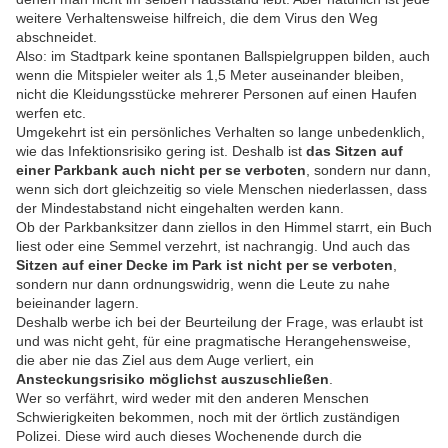
weitere Verhaltensweise hilfreich, die dem Virus den Weg
abschneidet.
Also: im Stadtpark keine spontanen Ballspielgruppen bilden, auch
wenn die Mitspieler weiter als 1,5 Meter auseinander bleiben,
nicht die Kleidungsstücke mehrerer Personen auf einen Haufen
werfen etc.
Umgekehrt ist ein persönliches Verhalten so lange unbedenklich,
wie das Infektionsrisiko gering ist. Deshalb ist
das Sitzen auf
einer Parkbank auch nicht per se verboten
, sondern nur dann,
wenn sich dort gleichzeitig so viele Menschen niederlassen, dass
der Mindestabstand nicht eingehalten werden kann.
Ob der Parkbanksitzer dann ziellos in den Himmel starrt, ein Buch
liest oder eine Semmel verzehrt, ist nachrangig. Und auch das
Sitzen auf einer Decke im Park ist nicht per se verboten
,
sondern nur dann ordnungswidrig, wenn die Leute zu nahe
beieinander lagern.
Deshalb werbe ich bei der Beurteilung der Frage, was erlaubt ist
und was nicht geht, für eine pragmatische Herangehensweise,
die aber nie das Ziel aus dem Auge verliert, ein
Ansteckungsrisiko möglichst auszuschließen
.
Wer so verfährt, wird weder mit den anderen Menschen
Schwierigkeiten bekommen, noch mit der örtlich zuständigen
Polizei. Diese wird auch dieses Wochenende durch die