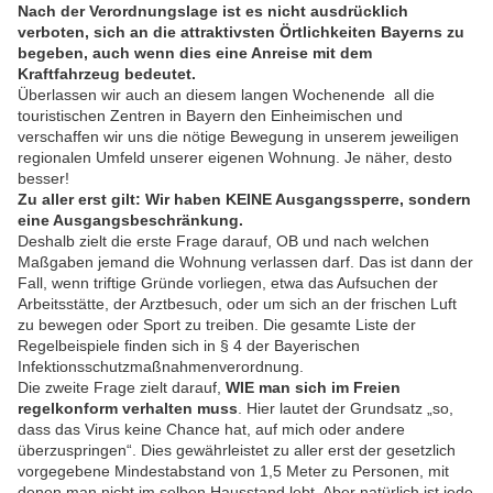
Nach der Verordnungslage ist es nicht ausdrücklich
verboten, sich an die attraktivsten Örtlichkeiten Bayerns zu
begeben, auch wenn dies eine Anreise mit dem
Kraftfahrzeug bedeutet.
Überlassen wir auch an diesem langen Wochenende all die
touristischen Zentren in Bayern den Einheimischen und
verschaffen wir uns die nötige Bewegung in unserem jeweiligen
regionalen Umfeld unserer eigenen Wohnung. Je näher, desto
besser!
Zu aller erst gilt: Wir haben KEINE Ausgangssperre, sondern
eine Ausgangsbeschränkung.
Deshalb zielt die erste Frage darauf, OB und nach welchen
Maßgaben jemand die Wohnung verlassen darf. Das ist dann der
Fall, wenn triftige Gründe vorliegen, etwa das Aufsuchen der
Arbeitsstätte, der Arztbesuch, oder um sich an der frischen Luft
zu bewegen oder Sport zu treiben. Die gesamte Liste der
Regelbeispiele finden sich in § 4 der Bayerischen
Infektionsschutzmaßnahmenveror
dnung.
Die zweite Frage zielt darauf,
WIE man sich im Freien
regelkonform verhalten muss
. Hier lautet der Grundsatz „so,
dass das Virus keine Chance hat, auf mich oder andere
überzuspringen“. Dies gewährleistet zu aller erst der gesetzlich
vorgegebene Mindestabstand von 1,5 Meter zu Personen, mit
denen man nicht im selben Hausstand lebt. Aber natürlich ist jede