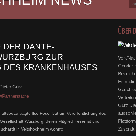
ÜBER 
 DER DANTE-
WÜRZBURG ZUR
Vor-/Nac
 DES KRANKENHAUSES
Gender-H
Bezeichn
Formulie
Dieter Gürz
Geschlec
#Partnerstädte
Vertretun
Gürz Die
ausschli
haftsbeauftragte Ilse Feser bat um Veröffentlichung des
Plattform
esellschaft Würzburg, deren Mitglied Feser ist und
Zusendun
huchardt in Veitshöchheim wohnt: