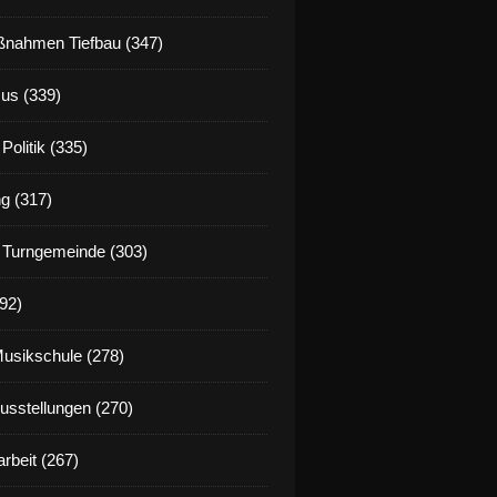
nahmen Tiefbau (347)
us (339)
Politik (335)
g (317)
 Turngemeinde (303)
92)
Musikschule (278)
Ausstellungen (270)
rbeit (267)