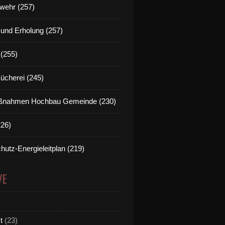
wehr (257)
t und Erholung (257)
(255)
Bücherei (245)
nahmen Hochbau Gemeinde (230)
226)
hutz-Energieleitplan (219)
VE
t
(23)