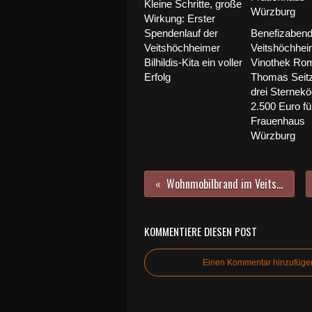
Kleine Schritte, große
Wirkung: Erster
Spendenlauf der
Benefizabend 
Veitshöchheimer
Veitshöchhei
Bilhildis-Kita ein voller
Vinothek Ro
Erfolg
Thomas Seitz
drei Sternek
2.500 Euro fü
Frauenhaus
Würzburg
Wohnmobilbrand im Veitshöchheimer Sendelbachtal
KOMMENTIERE DIESEN POST
Einen Kommentar hinzufüge