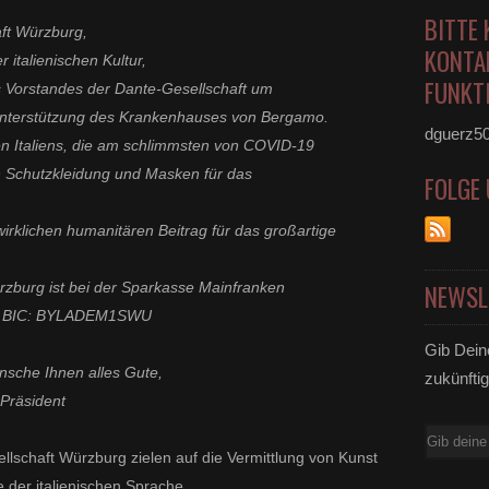
BITTE 
aft Würzburg,
KONTA
r italienischen Kultur,
FUNKTI
es Vorstandes der Dante-Gesellschaft um
 Unterstützung des Krankenhauses von Bergamo.
dguerz5
en Italiens, die am schlimmsten von COVID-19
n Schutzkleidung und Masken für das
FOLGE
irklichen humanitären Beitrag für das großartige
zburg ist bei der Sparkasse Mainfranken
NEWSL
82 BIC: BYLADEM1SWU
Gib Dein
nsche Ihnen alles Gute,
zukünftig
 Präsident
E-
sellschaft Würzburg zielen auf die Vermittlung von Kunst
Mail
e der italienischen Sprache.