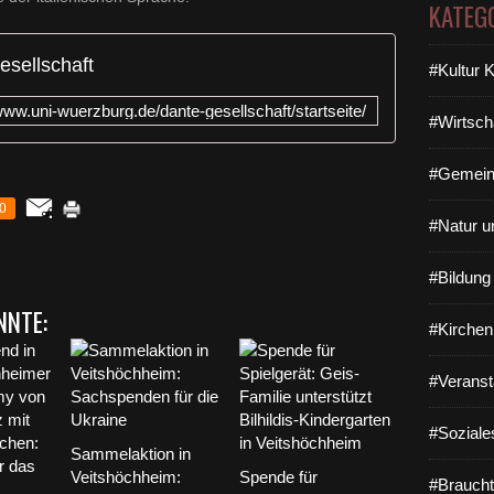
KATEG
sellschaft
#Kultur 
/www.uni-wuerzburg.de/dante-gesellschaft/startseite/
#Wirtsch
#Gemein
0
#Natur u
#Bildun
NNTE:
#Kirchen
#Veranst
#Soziale
Sammelaktion in
Veitshöchheim:
Spende für
#Braucht