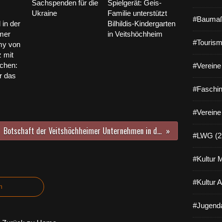
Sachspenden für die
Spielgerät: Geis-
Ukraine
Familie unterstützt
#Baumaß
in der
Bilhildis-Kindergarten
mer
in Veitshöchheim
#Tourism
my von
 mit
öchen:
#Vereine 
r das
#Faschin
#Vereine
Botschaft der Veitshöchheimer Unternehmen in der Coronakrise: Veitshöchheim hält zusammen!
#LWG (2
#Kultur 
#Kultur 
n
#Jugenda