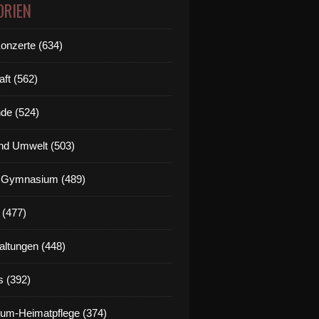
ORIEN
Konzerte (634)
aft (562)
de (524)
nd Umwelt (503)
g Gymnasium (489)
 (477)
altungen (448)
s (392)
um-Heimatpflege (374)