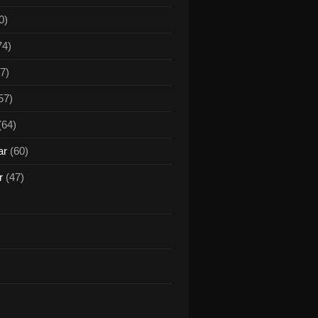
0)
74)
7)
57)
(64)
ar
(60)
r
(47)