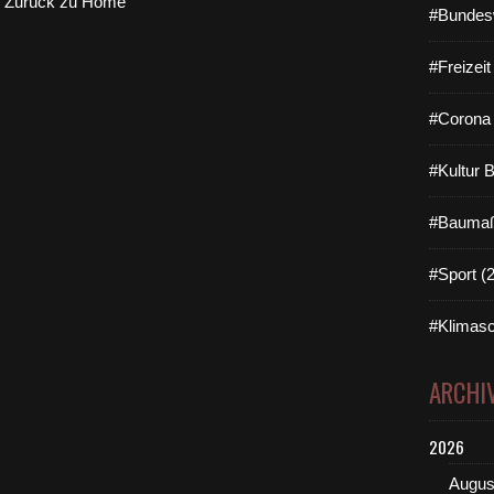
Zurück zu Home
#Bundes
#Freizei
#Corona 
#Kultur 
#Baumaß
#Sport (
#Klimasc
ARCHI
2026
Augus