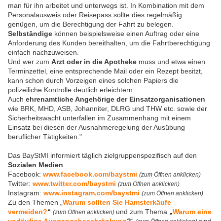
man für ihn arbeitet und unterwegs ist. In Kombination mit dem
Personalausweis oder Reisepass sollte dies regelmäßig
genügen, um die Berechtigung der Fahrt zu belegen.
Selbständige
können beispielsweise einen Auftrag oder eine
Anforderung des Kunden bereithalten, um die Fahrtberechtigung
einfach nachzuweisen.
Und wer zum
Arzt oder in die Apotheke
muss und etwa einen
Terminzettel, eine entsprechende Mail oder ein Rezept besitzt,
kann schon durch Vorzeigen eines solchen Papiers die
polizeiliche Kontrolle deutlich erleichtern.
Auch
ehrenamtliche Angehörige der Einsatzorganisationen
wie BRK, MHD, ASB, Johanniter, DLRG und THW etc. sowie der
Sicherheitswacht unterfallen im Zusammenhang mit einem
Einsatz bei diesen der Ausnahmeregelung der Ausübung
beruflicher Tätigkeiten."
Das BayStMI informiert täglich zielgruppenspezifisch auf den
Sozialen Medien
Facebook:
www.facebook.com/baystmi
(zum Öffnen anklicken)
Twitter:
www.twitter.com/baystmi
(zum Öffnen anklicken)
Instagram:
www.instagram.com/baystmi
(zum Öffnen anklicken)
Zu den Themen „
Warum sollten Sie Hamsterkäufe
vermeiden?
“
und zum Thema
„
Warum eine
(zum Öffnen anklicken)