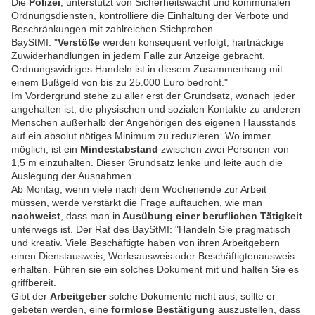
Die
Polizei
, unterstützt von Sicherheitswacht und kommunalen
Ordnungsdiensten, kontrolliere die Einhaltung der Verbote und
Beschränkungen mit zahlreichen Stichproben.
BayStMI: "
Verstöße
werden konsequent verfolgt, hartnäckige
Zuwiderhandlungen in jedem Falle zur Anzeige gebracht.
Ordnungswidriges Handeln ist in diesem Zusammenhang mit
einem Bußgeld von bis zu 25.000 Euro bedroht."
Im Vordergrund stehe zu aller erst der Grundsatz, wonach jeder
angehalten ist, die physischen und sozialen Kontakte zu anderen
Menschen außerhalb der Angehörigen des eigenen Hausstands
auf ein absolut nötiges Minimum zu reduzieren. Wo immer
möglich, ist ein
Mindestabstand
zwischen zwei Personen von
1,5 m einzuhalten. Dieser Grundsatz lenke und leite auch die
Auslegung der Ausnahmen.
Ab Montag, wenn viele nach dem Wochenende zur Arbeit
müssen, werde verstärkt die Frage auftauchen, wie man
nachweist
, dass man in
Ausübung einer beruflichen Tätigkeit
unterwegs ist. Der Rat des BayStMI: "Handeln Sie pragmatisch
und kreativ. Viele Beschäftigte haben von ihren Arbeitgebern
einen Dienstausweis, Werksausweis oder Beschäftigtenausweis
erhalten. Führen sie ein solches Dokument mit und halten Sie es
griffbereit.
Gibt der
Arbeitgeber
solche Dokumente nicht aus, sollte er
gebeten werden, eine
formlose Bestätigung
auszustellen, dass