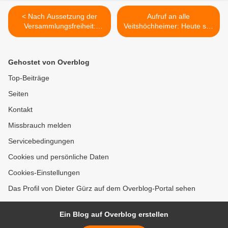
< Nach Aussetzung der
Aufruf an alle
Versammlungsfreiheit:
Veitshöchheimer: Heute soll
Welches Tool für die Video-
wie in der ganzen Republik
Kommunikation nutzen?
um 18 Uhr FREUDE
SCHÖNER
Gehostet von Overblog
GÖTTERFUNKEN aus den
Fenstern und von den
Top-Beiträge
Balkonen erklingen >
Seiten
Kontakt
Missbrauch melden
Servicebedingungen
Cookies und persönliche Daten
Cookies-Einstellungen
Das Profil von Dieter Gürz auf dem Overblog-Portal sehen
Ein Blog auf Overblog erstellen