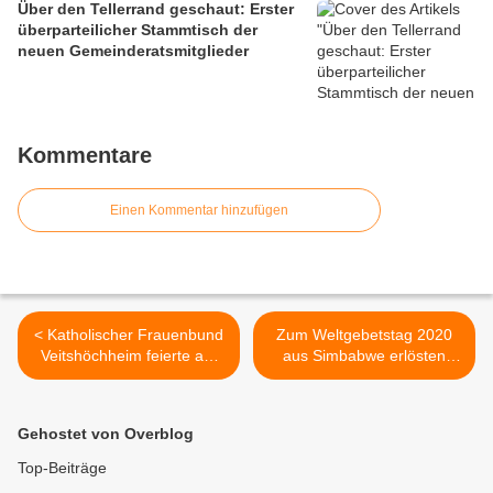
Über den Tellerrand geschaut: Erster
überparteilicher Stammtisch der
neuen Gemeinderatsmitglieder
Kommentare
Einen Kommentar hinzufügen
< Katholischer Frauenbund
Zum Weltgebetstag 2020
Veitshöchheim feierte am
aus Simbabwe erlösten
Weltfrauentag 50jähriges
Pfarreien aus
Bestehen - Kollekte
Veitshöchheim und dem
erbrachte 512 Euro für
Umkreis 597 Euro >
Gehostet von Overblog
Station TANZBÄR
Top-Beiträge