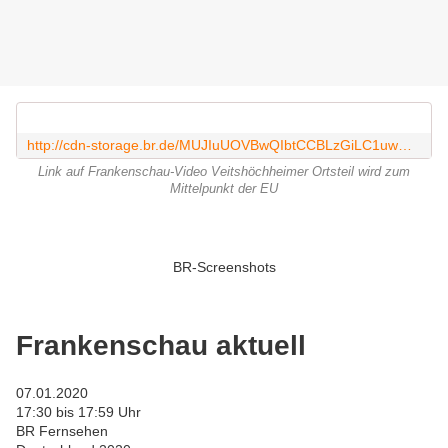
http://cdn-storage.br.de/MUJIuUOVBwQIbtCCBLzGiLC1uwQoNA4p_2ES/_-iS/_Akg5yxc9U1S/b3d780f5-2df1-4fbd-9693-41bdac15f80c_X.mp4
Link auf Frankenschau-Video Veitshöchheimer Ortsteil wird zum
Mittelpunkt der EU
BR-Screenshots
Frankenschau aktuell
07.01.2020
17:30 bis 17:59 Uhr
BR Fernsehen