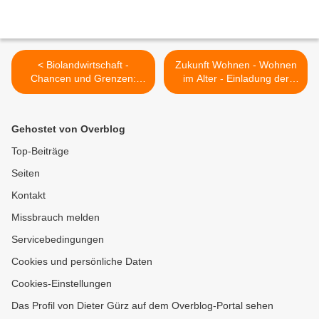
< Biolandwirtschaft -
Zukunft Wohnen - Wohnen
Chancen und Grenzen:
im Alter - Einladung der
Infoveranstaltung der
UWG zum Vortrag des
CSU/VM Veitshöchheim am
Bildungswerkes für
8. Januar, 20 Uhr im
Kommunalpolitik am 22.
Gehostet von Overblog
Rathaus
Januar, 19 Uhr im Rathaus
Veitshöchheim >
Top-Beiträge
Seiten
Kontakt
Missbrauch melden
Servicebedingungen
Cookies und persönliche Daten
Cookies-Einstellungen
Das Profil von Dieter Gürz auf dem Overblog-Portal sehen