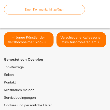
Einen Kommentar hinzufügen
< Junge Künstler der
Verschiedene Kaffeesorten
Veitshöchheimer Sing- und
zum Ausprobieren am 7.
Musikschule gestalteten mit
Februar am Fairtrade-
viel Freude die Musik zum
Stand auf dem
Feierabend in der
Veitshöchheimer
Gehostet von Overblog
Schulaula
Freitagsmarkt >
Top-Beiträge
Seiten
Kontakt
Missbrauch melden
Servicebedingungen
Cookies und persönliche Daten