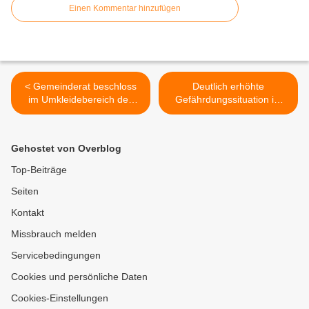
Einen Kommentar hinzufügen
< Gemeinderat beschloss
Deutlich erhöhte
im Umkleidebereich des
Gefährdungssituation im
Geisbergbades den
Veitshöchheimer
Sichtschutz zu verbessern
Gemeindewald - Wegen
und die Damen-Duschen zu
Dürreschäden derzeit keine
Gehostet von Overblog
erweitern
Holzernte möglich >
Top-Beiträge
Seiten
Kontakt
Missbrauch melden
Servicebedingungen
Cookies und persönliche Daten
Cookies-Einstellungen