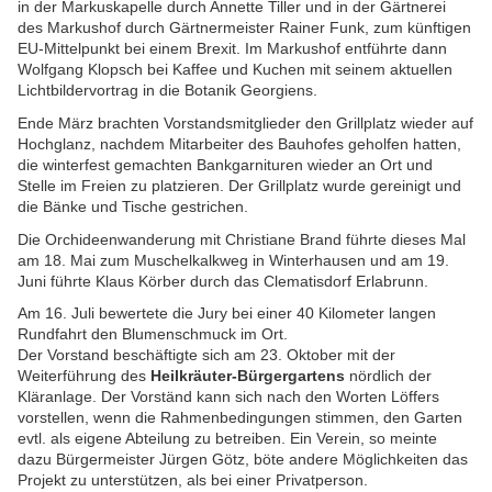
in der Markuskapelle durch Annette Tiller und in der Gärtnerei
des Markushof durch Gärtnermeister Rainer Funk, zum künftigen
EU-Mittelpunkt bei einem Brexit. Im Markushof entführte dann
Wolfgang Klopsch bei Kaffee und Kuchen mit seinem aktuellen
Lichtbildervortrag in die Botanik Georgiens.
Ende März brachten Vorstandsmitglieder den Grillplatz wieder auf
Hochglanz, nachdem Mitarbeiter des Bauhofes geholfen hatten,
die winterfest gemachten Bankgarnituren wieder an Ort und
Stelle im Freien zu platzieren. Der Grillplatz wurde gereinigt und
die Bänke und Tische gestrichen.
Die Orchideenwanderung mit Christiane Brand führte dieses Mal
am 18. Mai zum Muschelkalkweg in Winterhausen und am 19.
Juni führte Klaus Körber durch das Clematisdorf Erlabrunn.
Am 16. Juli bewertete die Jury bei einer 40 Kilometer langen
Rundfahrt den Blumenschmuck im Ort.
Der Vorstand beschäftigte sich am 23. Oktober mit der
Weiterführung des
Heilkräuter-Bürgergartens
nördlich der
Kläranlage. Der Vorständ kann sich nach den Worten Löffers
vorstellen, wenn die Rahmenbedingungen stimmen, den Garten
evtl. als eigene Abteilung zu betreiben. Ein Verein, so meinte
dazu Bürgermeister Jürgen Götz, böte andere Möglichkeiten das
Projekt zu unterstützen, als bei einer Privatperson.