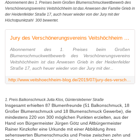
Abonnement des 1. Preises beim Großen Blumenschmuckwettbewerb des
Verschönerungsvereins Veitshöchheim ist das Anwesen der Familie Grieb in
der Heidenfelder Straße 17, auch heuer wieder von der Jury mit der
Höchstpunktzahl 300 bewertet.
Jury des Verschönerungsvereins Veitshöchheim bewertete Blumenschmuck an 113 Anwesen - Veitshöchheim News
Abonnement des 1. Preises beim Großen
Blumenschmuckwettbewerb des Verschönerungsvereins
Veitshöchheim ist das Anwesen Grieb in der Heidenfelder
Straße 17, auch heuer wieder von der Jury mit der...
http://www.veitshoechheim-blog.de/2019/07/jury-des-verschonerungsvereins-veitshochheim-bewertete-blumenschmuck-an-113-anwesen.html
1. Preis Balkonschmuck Jutta Klos, Günterslebener Straße
Insgesamt erhielten 87 Blumenfreunde (51 Balkonschmuck, 18
Großer Blumenschmuck und 18 Blumenschmuck Gewerbe), die
mindestens 220 von 300 möglichen Punkten erzielten, aus der
Hand von Bürgermeister Jürgen Götz und Altbürgermeister
Rainer Kinzkofer eine Urkunde mit einer Abbildung ihres
sehenswerten Blumenschmucks und Preise zwischen zehn und