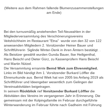
(Weitere aus dem Rahmen fallende Blumenzusammenstellungen
am Ende)
Bei den turnusmäßig anstehenden Teil-Neuwahlen in der
Mitgliederversammlung des Verschönerungsvereins
Veitshöchheim im Restaurant "Etna" wurde von den 32 von 122
anwesenden Mitgliedern 2. Vorsitzender Heiner Bauer und
Schriftführerin Siglinde Winter-Denk in ihren Ämtern bestätigt. .
Als Beisitzer gewählt wurden Gunda Bauer, Ilse Heiligenthal,
Hans Beischl und Dieter Gürz, zu Kassenprüfern Hans Beischl
und Martin Nützel.
Die Versammlung ernannte
Bernd Wiek zum Ehrenmitglied.
Links im Bild händigt ihm 1. Vorsitzender Burkard Löffler die
Ehrenurkunde aus. Bernd Wiek hat von 2005 bis Anfang 2019 als
Schriftführer und Ideengeber wesentlich zum Gelingen der
Vereinsaktivitäten beigetragen.
In seinem
Rückblick
rief
Vorsitzender Burkard Löffler
die
Aktivitäten des Vereins im vergangenen Jahr in Erinnerung. Die
gemeinsam mit der Kolpingsfamilie im Februar durchgeführte
Winterwanderung im Februar führte nach Gadheim mit Führung