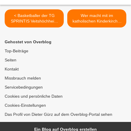
< Basketballer der TG
Wer macht mit im
SPRINTIS Veitshöchheim
katholischen Kinderkirche-
besiegen im
Team der Veitshöchheimer
Regionalligaderby die TG
Pfarreien? >
Würzburg mit 79:68
Gehostet von Overblog
Top-Beiträge
Seiten
Kontakt
Missbrauch melden
Servicebedingungen
Cookies und persönliche Daten
Cookies-Einstellungen
Das Profil von Dieter Gürz auf dem Overblog-Portal sehen
Ein Blog auf Overblog erstellen