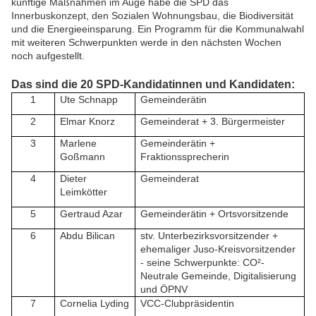
künftige Maßnahmen im Auge habe die SPD das
Innerbuskonzept, den Sozialen Wohnungsbau, die Biodiversität
und die Energieeinsparung. Ein Programm für die Kommunalwahl
mit weiteren Schwerpunkten werde in den nächsten Wochen
noch aufgestellt.
Das sind die 20 SPD-Kandidatinnen und Kandidaten:
1
Ute Schnapp
Gemeinderätin
2
Elmar Knorz
Gemeinderat + 3. Bürgermeister
3
Marlene
Gemeinderätin +
Goßmann
Fraktionssprecherin
4
Dieter
Gemeinderat
Leimkötter
5
Gertraud Azar
Gemeinderätin + Ortsvorsitzende
6
Abdu Bilican
stv. Unterbezirksvorsitzender +
ehemaliger Juso-Kreisvorsitzender
- seine Schwerpunkte: CO²-
Neutrale Gemeinde, Digitalisierung
und ÖPNV
7
Cornelia Lyding
VCC-Clubpräsidentin