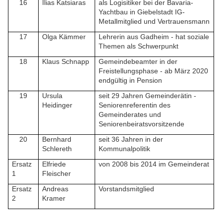
16
Ilias Katsiaras
als Logisitiker bei der Bavaria-
Yachtbau in Giebelstadt IG-
Metallmitglied und Vertrauensmann
17
Olga Kämmer
Lehrerin aus Gadheim - hat soziale
Themen als Schwerpunkt
18
Klaus Schnapp
Gemeindebeamter in der
Freistellungsphase - ab März 2020
endgültig in Pension
19
Ursula
seit 29 Jahren Gemeinderätin -
Heidinger
Seniorenreferentin des
Gemeinderates und
Seniorenbeiratsvorsitzende
20
Bernhard
seit 36 Jahren in der
Schlereth
Kommunalpolitik
Ersatz
Elfriede
von 2008 bis 2014 im Gemeinderat
1
Fleischer
Ersatz
Andreas
Vorstandsmitglied
2
Kramer