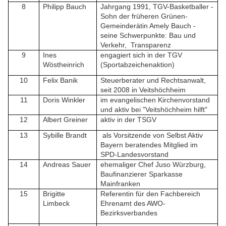
8
Philipp Bauch
Jahrgang 1991, TGV-Basketballer -
Sohn der früheren Grünen-
Gemeinderätin Amely Bauch -
seine Schwerpunkte: Bau und
Verkehr, Transparenz
9
Ines
engagiert sich in der TGV
Wöstheinrich
(Sportabzeichenaktion)
10
Felix Banik
Steuerberater und Rechtsanwalt,
seit 2008 in Veitshöchheim
11
Doris Winkler
im evangelischen Kirchenvorstand
und aktiv bei "Veitshöchheim hilft"
12
Albert Greiner
aktiv in der TSGV
13
Sybille Brandt
als Vorsitzende von Selbst Aktiv
Bayern beratendes Mitglied im
SPD-Landesvorstand
14
Andreas Sauer
ehemaliger Chef Juso Würzburg,
Baufinanzierer Sparkasse
Mainfranken
15
Brigitte
Referentin für den Fachbereich
Limbeck
Ehrenamt des AWO-
Bezirksverbandes