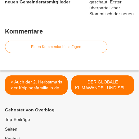
neuen Gemeinderatsmitglieder
Kommentare
Einen Kommentar hinzufügen
< Auch der 2. Herbstmarkt
DER GLOBALE
der Kolpingsfamilie in den
KLIMAWANDEL UND SEINE
Mainfrankensälen wurde
AUSWIRKUNGEN VOR
sehr gut angenommen: 44
UNSERER HAUSTÜR -
Aussteller an 84 Tischen
Gymnasium lädt zum
Gehostet von Overblog
und 1.200 Besucher
Themaabend am 14.
November mit dem
Top-Beiträge
Klimaforscher Professor
Seiten
Heiko Päth ein >
Kontakt