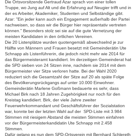
Die Ortsvorsitzende Gertraud Azar sprach von einer tollen
Truppe, wo Jung auf Alt und die Erfahrung auf Neugier trifft und in
der es Arbeiter, Akademiker, Studenten und Selbständige gibt.
Azar: "Ein jeder kann auch ein Engagement außerhalb der Partei
nachweisen, so dass wir die Bürger hier repräsentativ vertreten
können." Besonders stolz sei sie auf die gute Vernetzung der
meisten Kandidaten in den örtlichen Vereinen.
Die 20 Listenplätze wurden quotengemäß abwechselnd je zur
Hälfte von Männern und Frauen besetzt mit Gemeinderätin Ute
Schnapp als Listenführerin, die jedoch nicht mehr wie 2014 für
das Bürgermeisteramt kandidiert. Im derzeitigen Gemeinderat hat
die SPD sieben von 24 Sitzen inne, nachdem sie 2014 mit dem
Bürgermeister vier Sitze verloren hatte. Bei der Wahl 2020
reduziert sich die Gesamtzahl der Sitze auf 20 als späte Folge
des Bevölkerungsrückgangs auf unter 10.000 Einwohner.
Gemeinderätin Marlene Goßmann bedauerte es sehr, dass
Michael Birk nach 18 Jahren Zugehörigkeit nur noch für den
Kreistag kandidiert. Birk, der viele Jahre zweiter
Feuerwehrkommandant und Geschäftsführer der Sozialstation
war, konnte bei der letzten Wahl auf der SPD-Liste mit 3.984
Stimmen mit riesigem Abstand die meisten Stimmen einfahren
vor der Bürgermeisterkandidatin Ute Schnapp mit 2.458
Stimmen.
Dafür gelang es nun dem SPD-Ortsverein mit Bernhard Schlereth