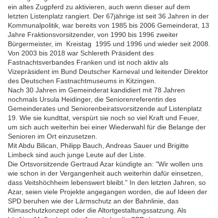
ein altes Zugpferd zu aktivieren, auch wenn dieser auf dem
letzten Listenplatz rangiert. Der 67jährige ist seit 36 Jahren in der
Kommunalpolitik, war bereits von 1985 bis 2006 Gemeinderat, 13
Jahre Fraktionsvorsitzender, von 1990 bis 1996 zweiter
Bürgermeister, im Kreistag 1995 und 1996 und wieder seit 2008.
Von 2003 bis 2018 war Schlereth Präsident des
Fastnachtsverbandes Franken und ist noch aktiv als
Vizepräsident im Bund Deutscher Karneval und leitender Direktor
des Deutschen Fastnachtmuseums in Kitzingen.
Nach 30 Jahren im Gemeinderat kandidiert mit 78 Jahren
nochmals Ursula Heidinger, die Seniorenreferentin des
Gemeinderates und Seniorenbeiratsvorsitzende auf Listenplatz
19. Wie sie kundttat, verspürt sie noch so viel Kraft und Feuer,
um sich auch weiterhin bei einer Wiederwahl für die Belange der
Senioren im Ort einzusetzen.
Mit Abdu Bilican, Philipp Bauch, Andreas Sauer und Brigitte
Limbeck sind auch junge Leute auf der Liste.
Die Ortsvorsitzende Gertraud Azar kündigte an: "Wir wollen uns
wie schon in der Vergangenheit auch weiterhin dafür einsetzen,
dass Veitshöchheim lebenswert bleibt." In den letzten Jahren, so
Azar, seien viele Projekte angegangen worden, die auf Ideen der
SPD beruhen wie der Lärmschutz an der Bahnlinie, das
Klimaschutzkonzept oder die Altortgestaltungssatzung. Als