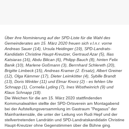
Über ihre Nominierung auf der SPD-Liste für die Wahl des
Gemeinderates am 15. März 2020 freuen sich v.l.n.r. vorne
Andreas Sauer (14), Ursula Heidinger (19), SPD-Landrats-
Kandidatin Christine Haupt-Kreutzer, Gertraud Azar (5), Ilias
Katsiaras (16), Abdu Bilican (6),
Philipp Bauch (8), hinten Felix
Banik (10), Marlene Goßmann (3), Berrnhard Schlereth (20),
Brigitte Limbeck (15), Andreas Kramer (2. Ersatz), Albert Greiner
(12), Olga Kämmer (17), Dieter Leimkötter (4), Sybille Brandt
(13), Doris Winkler (11) und Elmar Knorz (2) - es fehlen Ute
Schnapp (1), Cornelia Lyding (7),
Ines Wöstheinrich (9)
und
Klaus Schnapp (18).
Die Weichen für die
am 15. März 2020 stattfindenden
Kommunalwahlen stellte der SPD-Ortsverein am Montagabend
bei der Aufstellungsversammlung im Gastraum "Pegasus" der
Mainfrankensäle, die unter der Leitung von Rudi Hepf und der
stellvertretenden Landrätin und SPD-Landratskandidatin Christine
Haupt-Kreutzer ohne Gegenstimmen über die Bühne ging.