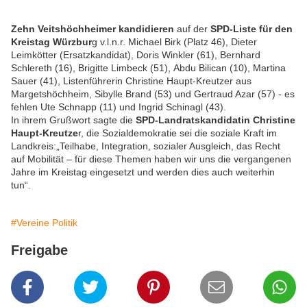
Zehn Veitshöchheimer
kandidieren
auf der
SPD-Liste für den
Kreistag Würzbur
g v.l.n.r. Michael Birk (Platz 46), Dieter
Leimkötter (Ersatzkandidat), Doris Winkler (61), Bernhard
Schlereth (16), Brigitte Limbeck (51), Abdu Bilican (10), Martina
Sauer (41), Listenführerin Christine Haupt-Kreutzer aus
Margetshöchheim, Sibylle Brand (53) und Gertraud Azar (57) - es
fehlen Ute Schnapp (11) und Ingrid Schinagl (43).
In ihrem Grußwort sagte die
SPD-Landratskandidatin Christine
Haupt-Kreutze
r, die Sozialdemokratie sei die soziale Kraft im
Landkreis:„Teilhabe, Integration, sozialer Ausgleich, das Recht
auf Mobilität – für diese Themen haben wir uns die vergangenen
Jahre im Kreistag eingesetzt und werden dies auch weiterhin
tun“.
#Vereine Politik
Freigabe