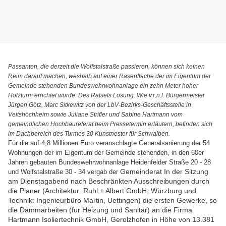
Passanten, die derzeit die Wolfstalstraße passieren, können sich keinen
Reim darauf machen, weshalb auf einer Rasenfläche der im Eigentum der
Gemeinde stehenden Bundeswehrwohnanlage ein zehn Meter hoher
Holzturm errichtet wurde. Des Rätsels Lösung: Wie v.r.n.l. Bürgermeister
Jürgen Götz, Marc Sitkewitz von der LbV-Bezirks-Geschäftsstelle in
Veitshöchheim sowie Juliane Strifler und Sabine Hartmann vom
gemeindlichen Hochbaureferat beim Pressetermin erläutern, befinden sich
im Dachbereich des Turmes 30 Kunstnester für Schwalben.
Für die auf 4,8 Millionen Euro veranschlagte Generalsanierung der 54
Wohnungen der im Eigentum der Gemeinde stehenden, in den 60er
Jahren gebauten Bundeswehrwohnanlage Heidenfelder Straße 20 - 28
Gemeinderat In der Sitzung
und Wolfstalstraße 30 - 34 vergab der
am Dienstagabend nach Beschränkten Ausschreibungen durch
die Planer (Architektur: Ruhl + Albert GmbH, Würzburg und
Technik: Ingenieurbüro Martin, Uettingen) die ersten Gewerke, so
die Dämmarbeiten (für Heizung und Sanitär) an die Firma
Hartmann Isoliertechnik GmbH, Gerolzhofen in Höhe von 13.381