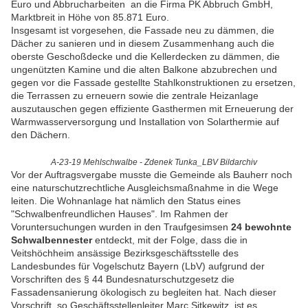
Euro und Abbrucharbeiten an die Firma PK Abbruch GmbH,
Marktbreit in Höhe von 85.871 Euro.
Insgesamt ist vorgesehen, die Fassade neu zu dämmen, die
Dächer zu sanieren und in diesem Zusammenhang auch die
oberste Geschoßdecke und die Kellerdecken zu dämmen, die
ungenützten Kamine und die alten Balkone abzubrechen und
gegen vor die Fassade gestellte Stahlkonstruktionen zu ersetzen,
die Terrassen zu erneuern sowie die zentrale Heizanlage
auszutauschen gegen effiziente Gasthermen mit Erneuerung der
Warmwasserversorgung und Installation von Solarthermie auf
den Dächern.
A-23-19 Mehlschwalbe - Zdenek Tunka_LBV Bildarchiv
Vor der Auftragsvergabe musste die Gemeinde als Bauherr noch
eine naturschutzrechtliche Ausgleichsmaßnahme in die Wege
leiten. Die Wohnanlage hat nämlich den Status eines
"Schwalbenfreundlichen Hauses". Im Rahmen der
Voruntersuchungen wurden in den Traufgesimsen
24 bewohnte
Schwalbennester
entdeckt, mit der Folge, dass die in
Veitshöchheim ansässige Bezirksgeschäftsstelle des
Landesbundes für Vogelschutz Bayern (LbV) aufgrund der
Vorschriften des § 44 Bundesnaturschutzgesetz die
Fassadensanierung ökologisch zu begleiten hat. Nach dieser
Vorschrift, so Geschäftsstellenleiter Marc Sitkewitz, ist es