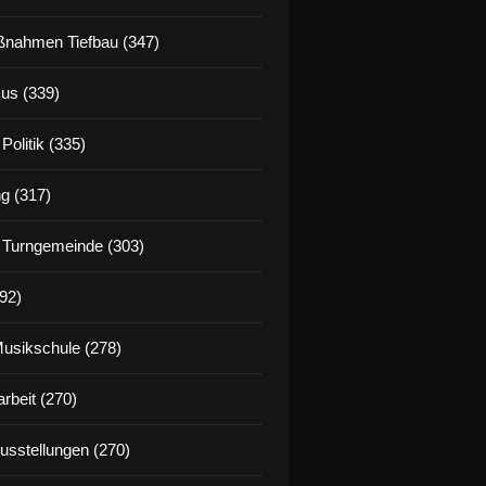
nahmen Tiefbau (347)
us (339)
Politik (335)
g (317)
 Turngemeinde (303)
92)
Musikschule (278)
rbeit (270)
Ausstellungen (270)