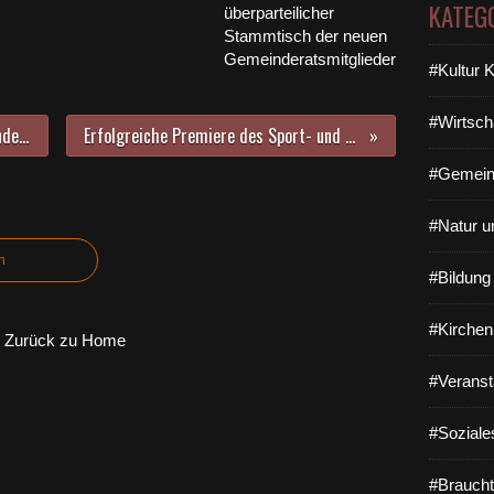
KATEG
überparteilicher
Stammtisch der neuen
Gemeinderatsmitglieder
#Kultur 
#Wirtsch
Zur Glyphosat-Debatte im Gemeinderat: Andrea Eichhorn bietet öffentlichen Vortrag über die positiven Eigenschaften von Unkräutern an
Erfolgreiche Premiere des Sport- und Gesundheitstages in der Veitshöchheimer Kaserne für Angehörige der Bundeswehr und der Bundespolizei
#Gemein
#Natur u
n
#Bildun
#Kirchen
Zurück zu Home
#Veranst
#Soziale
#Braucht