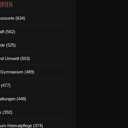
ORIEN
Konzerte (634)
aft (562)
de (525)
nd Umwelt (503)
g Gymnasium (489)
 (477)
altungen (448)
s (392)
um-Heimatpflege (374)