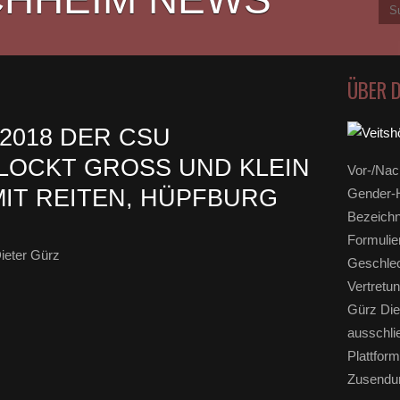
ÜBER 
2018 DER CSU
OCKT GROSS UND KLEIN A
Vor-/Nac
MIT REITEN, HÜPFBURG U
Gender-H
Bezeichn
Formulie
ieter Gürz
Geschlec
Vertretun
Gürz Die
ausschli
Plattform
Zusendun