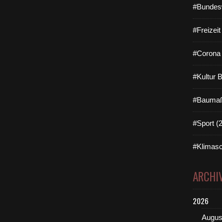
#Bundes
#Freizei
#Corona 
#Kultur 
#Baumaß
#Sport (
#Klimasc
ARCHI
2026
Augus