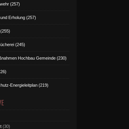
wehr (257)
t und Erholung (257)
(255)
Bücherei (245)
nahmen Hochbau Gemeinde (230)
226)
hutz-Energieleitplan (219)
VE
t
(30)