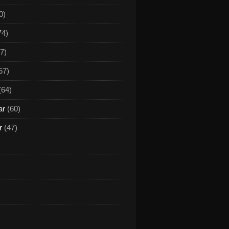
0)
74)
7)
57)
(64)
ar
(60)
r
(47)