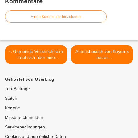
Kommentare
Einen Kommentar hinzufügen
< Gemeinde Veitshöchheim
Antrittsbesuch von Bayerns
freut sich über eine
neuer
Baumspende an den
Landwirtschaftsministerin
Mainfrankensälen
Michaela Kaniber bei der
LWG in Veitshöchheim >
Gehostet von Overblog
Top-Beiträge
Seiten
Kontakt
Missbrauch melden
Servicebedingungen
Cookies und persönliche Daten