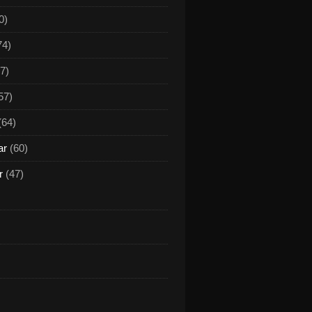
0)
74)
7)
57)
(64)
ar
(60)
r
(47)