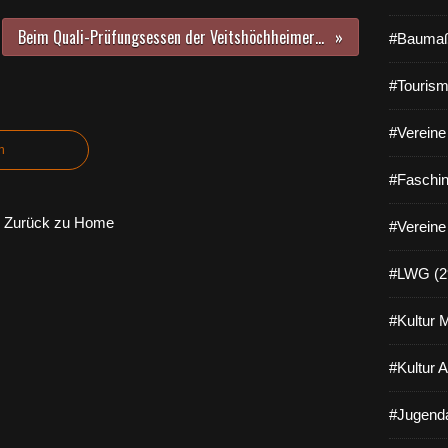
Beim Quali-Prüfungsessen der Veitshöchheimer Mittelschule verwöhnten die ausländischen Schüler die Koster mit einem vorderasiatischen Menü
#Baumaß
#Tourism
#Vereine 
n
#Faschin
Zurück zu Home
#Vereine
#LWG (2
#Kultur 
#Kultur 
#Jugenda