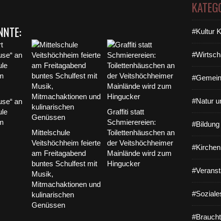
KATEG
NNTE:
#Kultur 
#Wirtsch
#Gemein
#Natur u
use“ an
ule
Graffiti statt
im
Schmierereien:
#Bildun
Mittelschule
Toilettenhäuschen an
Veitshöchheim feierte
der Veitshöchheimer
#Kirchen
am Freitagabend
Mainlände wird zum
buntes Schulfest mit
Hingucker
#Veranst
Musik,
Mitmachaktionen und
#Soziale
kulinarischen
Genüssen
#Braucht