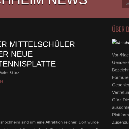
ÜBER 
ER MITTELSCHÜLER
ER NEUE
Vor-/Nac
TENNISPLATTE
Gender-H
Bezeichn
ieter Gürz
Formulie
HH
Geschlec
Vertretun
Gürz Die
ausschli
Plattform
tshöchheim sind um eine Attraktion reicher. Dort wurde
Zusendun