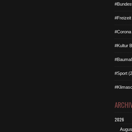
#Bundes
#Freizei
#Corona 
#Kultur 
#Baumaß
#Sport (
#Klimasc
ARCHI
2026
Augus