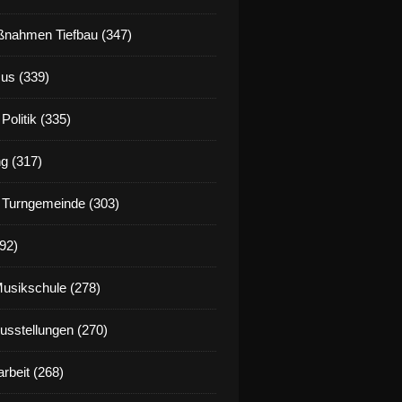
nahmen Tiefbau (347)
us (339)
Politik (335)
g (317)
 Turngemeinde (303)
92)
Musikschule (278)
Ausstellungen (270)
rbeit (268)