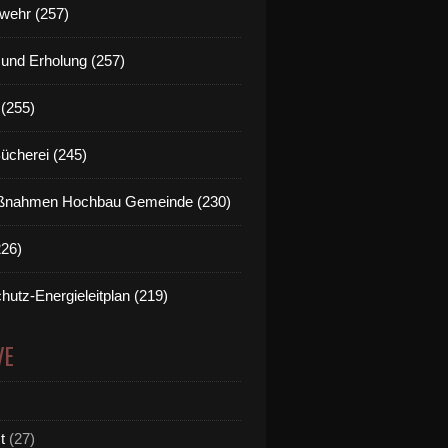
wehr (257)
t und Erholung (257)
(255)
Bücherei (245)
nahmen Hochbau Gemeinde (230)
226)
hutz-Energieleitplan (219)
VE
t
(27)