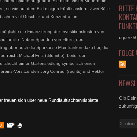
schtennisplatte aufgebaut. Sie bietet vielen Kindern die
BITTE 
 so wie auf dem Bild einigen Fünftklässlern. Zwei Bälle
KONTA
ert schon viel Geschick und Konzentration.
FUNKTI
ermöglichte die Finanzierung der Investitionskosten von
dguerz5
hulfamilie. Neben Spenden von Eltern, des
 trug aber auch die Sparkasse Mainfranken dazu bei, die
FOLGE
erreicht Michael Fritz (Bildmitte), Leiter der
 Veitshöchheimer Gartensiedlung symbolisch einen
reins-Vorsitzenden Jörg Conradi (rechts) und Rektor
NEWSL
Gib Dein
zukünftig
E-
0
Mail