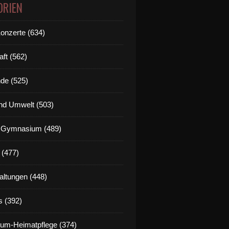
ORIEN
Konzerte (634)
aft (562)
de (525)
nd Umwelt (503)
g Gymnasium (489)
 (477)
altungen (448)
s (392)
um-Heimatpflege (374)