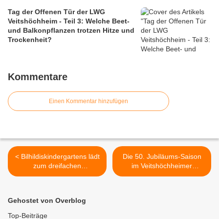
Tag der Offenen Tür der LWG
Veitshöchheim - Teil 3: Welche Beet-
und Balkonpflanzen trotzen Hitze und
Trockenheit?
Kommentare
Einen Kommentar hinzufügen
< Bilhildiskindergartens lädt
Die 50. Jubiläums-Saison
zum dreifachen
im Veitshöchheimer
Jubiläumsfest am 13. Mai
Freibade-Paradies ist
2018 ein
eröffnet >
Gehostet von Overblog
Top-Beiträge