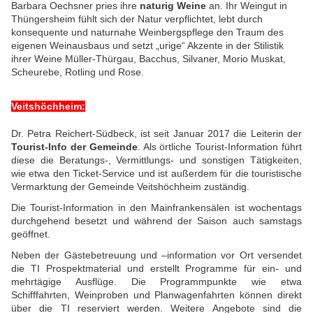
Barbara Oechsner pries ihre
naturig Weine
an. Ihr Weingut in
Thüngersheim fühlt sich der Natur verpflichtet, lebt durch
konsequente und naturnahe Weinbergspflege den Traum des
eigenen Weinausbaus und setzt „urige“ Akzente in der Stilistik
ihrer Weine Müller-Thürgau, Bacchus, Silvaner, Morio Muskat,
Scheurebe, Rotling und Rose.
Veitshöchheim:
Dr. Petra Reichert-Südbeck, ist seit Januar 2017 die Leiterin der
Tourist-Info der Gemeinde
. Als örtliche Tourist-Information führt
diese die Beratungs-, Vermittlungs- und sonstigen Tätigkeiten,
wie etwa den Ticket-Service und ist außerdem für die touristische
Vermarktung der Gemeinde Veitshöchheim zuständig.
Die Tourist-Information in den Mainfrankensälen ist wochentags
durchgehend besetzt und während der Saison auch samstags
geöffnet.
Neben der Gästebetreuung und –information vor Ort versendet
die TI Prospektmaterial und erstellt Programme für ein- und
mehrtägige Ausflüge. Die Programmpunkte wie etwa
Schifffahrten, Weinproben und Planwagenfahrten können direkt
über die TI reserviert werden. Weitere Angebote sind die