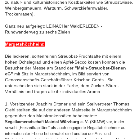
zu natur- und kulturhistorischen Kostbarkeiten wie Streuostwiese,
Weinbergsmauern, Wartturm, Schwarzkiefernwälder,
Trockenrasen).
Ganz neu aufgelegt: LEINACHer WaldERLEBEN -
Rundwanderweg zu sechs Zielen
Margetshöchheim:
Die leckeren, sortenreinen Streuobst-Fruchtsäfte mit einem
hohen Öchslegrad und einen Apfel-Secco kosten konnten die
Besucher der Messe am Stand der
"Main-Streuobst-Bienen
eG"
mit Sitz in Margetshöchheim, im Bild serviert von
Genossenschafts-Geschäftsführer Krischan Cords.
Sie
unterscheiden sich stark in der Farbe, dem Zucker-Säure-
Verhältnis und tragen alle ihr individuelles Aroma.
1. Vorsitzender Joachim Dittmer und sein Stellvertreter Thomas
Giehl stellten die auf der anderen Mainseite in Margetshöchheim
gegenüber den Mainfrankensälen beheimatete
Segelkameradschaft Maintal Würzburg e. V.
(SKMW) vor, in der
sowohl „Freizeitkapitäne“ als auch engagierte Regattateilnehmer auf
internationaler Ebene beheimatet sind und bei der
Aus- und