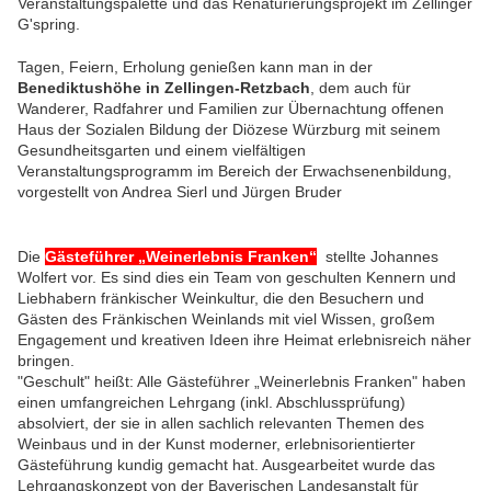
Veranstaltungspalette und das Renaturierungsprojekt im Zellinger
G'spring.
Tagen, Feiern, Erholung genießen kann man in der
Benediktushöhe in Zellingen-Retzbach
, dem auch für
Wanderer, Radfahrer und Familien zur Übernachtung offenen
Haus der Sozialen Bildung der Diözese Würzburg mit seinem
Gesundheitsgarten und einem vielfältigen
Veranstaltungsprogramm im Bereich der Erwachsenenbildung,
vorgestellt von Andrea Sierl und Jürgen Bruder
Die
Gästeführer „Weinerlebnis Franken“
stellte Johannes
Wolfert vor. Es sind dies ein Team von geschulten Kennern und
Liebhabern fränkischer Weinkultur, die den Besuchern und
Gästen des Fränkischen Weinlands mit viel Wissen, großem
Engagement und kreativen Ideen ihre Heimat erlebnisreich näher
bringen.
"Geschult" heißt: Alle Gästeführer „Weinerlebnis Franken" haben
einen umfangreichen Lehrgang (inkl. Abschlussprüfung)
absolviert, der sie in allen sachlich relevanten Themen des
Weinbaus und in der Kunst moderner, erlebnisorientierter
Gästeführung kundig gemacht hat. Ausgearbeitet wurde das
Lehrgangskonzept von der Bayerischen Landesanstalt für