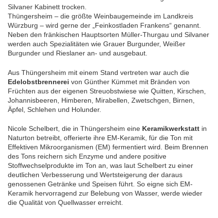
Silvaner Kabinett trocken.
Thüngersheim – die größte Weinbaugemeinde im Landkreis
Würzburg – wird gerne der „Feinkostladen Frankens“ genannt.
Neben den fränkischen Hauptsorten Müller-Thurgau und Silvaner
werden auch Spezialitäten wie Grauer Burgunder, Weißer
Burgunder und Rieslaner an- und ausgebaut.
Aus Thüngersheim mit einem Stand vertreten war auch die
Edelobstbrennerei
von Günther Kümmet mit Bränden von
Früchten aus der eigenen Streuobstwiese wie Quitten, Kirschen,
Johannisbeeren, Himberen, Mirabellen, Zwetschgen, Birnen,
Äpfel, Schlehen und Holunder.
Nicole Schelbert, die in Thüngersheim eine
Keramikwerkstatt
in
Naturton betreibt, offerierte ihre EM-Keramik, für die Ton mit
Effektiven Mikroorganismen (EM) fermentiert wird. Beim Brennen
des Tons reichern sich Enzyme und andere positive
Stoffwechselprodukte im Ton an, was laut Schelbert zu einer
deutlichen Verbesserung und Wertsteigerung der daraus
genossenen Getränke und Speisen führt. So eigne sich EM-
Keramik hervorragend zur Belebung von Wasser, werde wieder
die Qualität von Quellwasser erreicht.