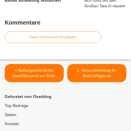
Bänke aufwändig restauriert
Kommentare
Einen Kommentar hinzufügen
< Außergewöhnlicher
1. Gesundheitstag für
ZweiUferLand am Main-
Beschäftigte im
Auftaktabend begeisterte in
Veitshöchheimer Caritas-
den Mainfrankensälen 600
Altenheim St. Hedwig >
Besucher mit Kabarett,
Gehostet von Overblog
Musik und Visionen
Top-Beiträge
Seiten
Kontakt