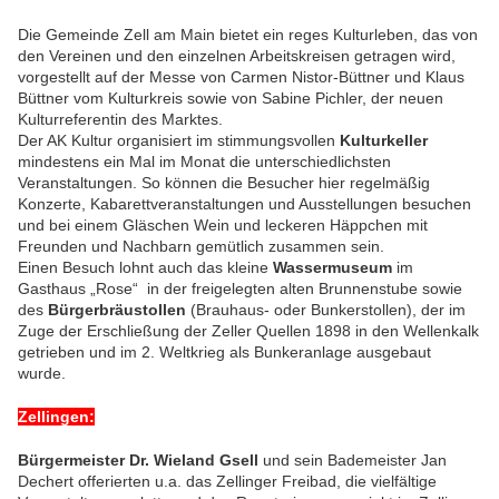
Die Gemeinde Zell am Main bietet ein reges Kulturleben, das von
den Vereinen und den einzelnen Arbeitskreisen getragen wird,
vorgestellt auf der Messe von Carmen Nistor-Büttner und Klaus
Büttner vom Kulturkreis sowie von Sabine Pichler, der neuen
Kulturreferentin des Marktes.
Der AK Kultur organisiert im stimmungsvollen
Kulturkeller
mindestens ein Mal im Monat die unterschiedlichsten
Veranstaltungen. So können die Besucher hier regelmäßig
Konzerte, Kabarettveranstaltungen und Ausstellungen besuchen
und bei einem Gläschen Wein und leckeren Häppchen mit
Freunden und Nachbarn gemütlich zusammen sein.
Einen Besuch lohnt auch das kleine
Wassermuseum
im
Gasthaus „Rose“ in der freigelegten alten Brunnenstube sowie
des
Bürgerbräustollen
(Brauhaus- oder Bunkerstollen), der im
Zuge der Erschließung der Zeller Quellen 1898 in den Wellenkalk
getrieben und im 2. Weltkrieg als Bunkeranlage ausgebaut
wurde.
Zellingen:
Bürgermeister Dr. Wieland Gsell
und sein Bademeister Jan
Dechert offerierten u.a. das Zellinger Freibad, die vielfältige