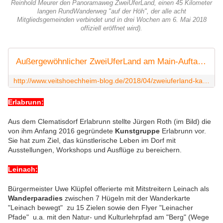
Reinhold Meurer den Panoramaweg ZweiUferLand, einen 45 Kilometer
langen RundWanderweg "auf der Höh", der alle acht
Mitgliedsgemeinden verbindet und in drei Wochen am 6. Mai 2018
offiziell eröffnet wird).
Außergewöhnlicher ZweiUferLand am Main-Auftaktabend begeisterte in den Mainfrankensälen 600 Besucher mit Kabarett, Musik und Visionen - Veitshöchheim News
http://www.veitshoechheim-blog.de/2018/04/zweiuferland-kabarett-musik-visionen.html
Erlabrunn:
Aus dem Clematisdorf Erlabrunn stellte Jürgen Roth (im Bild) die
von ihm Anfang 2016 gegründete
Kunstgruppe
Erlabrunn vor.
Sie hat zum Ziel, das künstlerische Leben im Dorf mit
Ausstellungen, Workshops und Ausflüge zu bereichern.
Leinach:
Bürgermeister Uwe Klüpfel
offerierte mit Mitstreitern Leinach als
Wanderparadies
zwischen 7 Hügeln mit der Wanderkarte
"Leinach bewegt" zu 15 Zielen sowie den Flyer "Leinacher
Pfade" u.a. mit den Natur- und Kulturlehrpfad am "Berg" (Wege