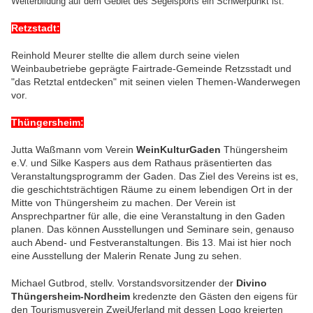
Weiterbildung auf dem Gebiet des Segelsports ein Schwerpunkt ist.
Retzstadt:
Reinhold Meurer stellte die allem durch seine vielen
Weinbaubetriebe geprägte Fairtrade-Gemeinde Retzsstadt und
"das Retztal entdecken" mit seinen vielen Themen-Wanderwegen
vor.
Thüngersheim:
Jutta Waßmann vom Verein
WeinKulturGaden
Thüngersheim
e.V. und Silke Kaspers aus dem Rathaus präsentierten das
Veranstaltungsprogramm der Gaden. Das Ziel des Vereins ist es,
die geschichtsträchtigen Räume zu einem lebendigen Ort in der
Mitte von Thüngersheim zu machen. Der Verein ist
Ansprechpartner für alle, die eine Veranstaltung in den Gaden
planen. Das können Ausstellungen und Seminare sein, genauso
auch Abend- und Festveranstaltungen. Bis 13. Mai ist hier noch
eine Ausstellung der Malerin Renate Jung zu sehen.
Michael Gutbrod, stellv. Vorstandsvorsitzender der
Divino
Thüngersheim-Nordheim
kredenzte den Gästen den eigens für
den Tourismusverein ZweiUferland mit dessen Logo kreierten