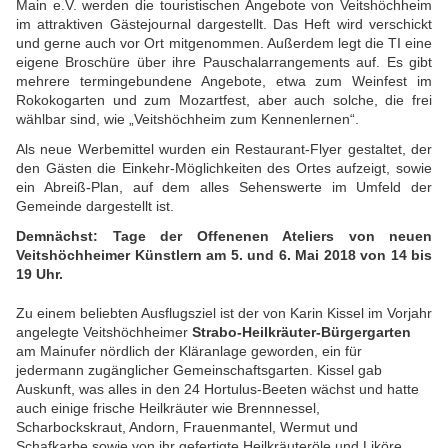
Main e.V. werden die touristischen Angebote von Veitshöchheim
im attraktiven Gästejournal dargestellt. Das Heft wird verschickt
und gerne auch vor Ort mitgenommen. Außerdem legt die TI eine
eigene Broschüre über ihre Pauschalarrangements auf. Es gibt
mehrere termingebundene Angebote, etwa zum Weinfest im
Rokokogarten und zum Mozartfest, aber auch solche, die frei
wählbar sind, wie „Veitshöchheim zum Kennenlernen“.
Als neue Werbemittel wurden ein Restaurant-Flyer gestaltet, der
den Gästen die Einkehr-Möglichkeiten des Ortes aufzeigt, sowie
ein Abreiß-Plan, auf dem alles Sehenswerte im Umfeld der
Gemeinde dargestellt ist.
Demnächst: Tage der Offenenen Ateliers von neuen
Veitshöchheimer Künstlern am 5. und 6. Mai 2018 von 14 bis
19 Uhr.
Zu einem beliebten Ausflugsziel ist der von Karin Kissel im Vorjahr
angelegte Veitshöchheimer
Strabo-Heilkräuter-Bürgergarten
am Mainufer nördlich der Kläranlage geworden, ein für
jedermann zugänglicher Gemeinschaftsgarten. Kissel gab
Auskunft, was alles in den 24 Hortulus-Beeten wächst und hatte
auch einige frische Heilkräuter wie Brennnessel,
Scharbockskraut, Andorn, Frauenmantel, Wermut und
Schafkarbe sowie von ihr gefertigte Heilkräuteröle und Liköre