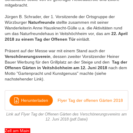
mitgebracht.
Jürgen B. Schrader, der 1. Vorsitzende der Ortsgruppe der
Würzburger
Naturfreunde
stellte zusammen mit seiner
Wanderleiterin Anne Hausknecht-Gülle u.a. die Aktivitäten rund
um das Naturfreundehaus in Veitshöchheim vor, das am
22. April
2018 zu einem Tag der Offenen Tür
einlädt.
Präsent auf der Messe war mit einem Stand auch der
Verschönerungsverein
, dessen zweiter Vorsitzender Heiner
Bauer Werbung für den Grillplatz an der Steige und den
Tag der
Offenen Gärten in Veitshöchheim am 12. Juni 2018
nach dem
Motto "Gartenpracht und Kunstgenuss" machte (siehe
nachstehender Link).
Herunterladen
Flyer Tag der offenen Gärten 2018
Link auf Flyer Tag der Offenen Gärten des Verschönerungsvereins am
12. Juni 2018 (pdf.Datei)
Zell am Main: