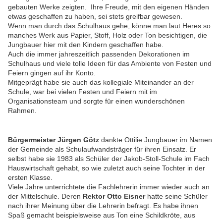
gebauten Werke zeigten. Ihre Freude, mit den eigenen Händen
etwas geschaffen zu haben, sei stets greifbar gewesen.
Wenn man durch das Schulhaus gehe, könne man laut Heres so
manches Werk aus Papier, Stoff, Holz oder Ton besichtigen, die
Jungbauer hier mit den Kindern geschaffen habe.
Auch die immer jahreszeitlich passenden Dekorationen im
Schulhaus und viele tolle Ideen für das Ambiente von Festen und
Feiern gingen auf ihr Konto.
Mitgeprägt habe sie auch das kollegiale Miteinander an der
Schule, war bei vielen Festen und Feiern mit im
Organisationsteam und sorgte für einen wunderschönen
Rahmen.
Bürgermeister Jürgen Götz
dankte Ottilie Jungbauer im Namen
der Gemeinde als Schulaufwandsträger für ihren Einsatz. Er
selbst habe sie 1983 als Schüler der Jakob-Stoll-Schule im Fach
Hauswirtschaft gehabt, so wie zuletzt auch seine Tochter in der
ersten Klasse.
Viele Jahre unterrichtete die Fachlehrerin immer wieder auch an
der Mittelschule. Deren
Rektor Otto Eisner
hatte seine Schüler
nach ihrer Meinung über die Lehrerin befragt. Es habe ihnen
Spaß gemacht beispielsweise aus Ton eine Schildkröte, aus