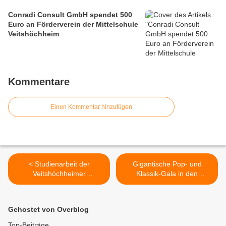
Conradi Consult GmbH spendet 500
Euro an Förderverein der Mittelschule
Veitshöchheim
Kommentare
Einen Kommentar hinzufügen
< Studienarbeit der
Gigantische Pop- und
Veitshöchheimer
Klassik-Gala in den
Geschichtsforscherin Dr.
Mainfrankensälen erlöst
Anne-Marie Greving
21.000 Euro zugunsten
offenbart: Nazi-Schergen
krebskranker Kinder >
Gehostet von Overblog
richteten auch in der
italienischen Partnerstadt
Top-Beiträge