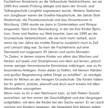
Fachlehrer-Anwärterin an die Volksschule Veitshöchheim, wo sie
1980 ihre zweite Prüfung ablegte und dann der Grund- und
Teilhauptschule Lengfeld zugewiesen wurde. Weitere Stationen
von Jungbauer waren die Goethe-Hauptschule, die Jakob-Stoll-
Realschule, die Pestalozzischule und das Vinzentiunum in
Würzburg. 1984 wurde sie dann in Güntersleben und Rimpar
eingesetzt. Nach ihrer Beurlaubung, in der sie ihre Kinder Björn,
Ivan, Sven und Nadine zur Welt brachte, kam sie 1999 an die
Grundschule Veitshöchheim, die sie nicht mehr verließ, auch
wenn sie vier Jahre als mobile Reserve zusätzlich noch in Zell
und Leinach tätig war. So kam die Fachlehrerin auf eine
Dienstzeit von insgesamt 39 Jahren und sechs Monaten.
"In Zeiten, in denen unsere Kinder vor allem das Wischen und
Klicken auf Ipads und Smartphones von klein auf lernen, jedoch
immer weniger feinmotorische Kenntnisse mitbringen, war es ihr
besonderes Anliegen, ihnen dabei zu helfen, mit kleinen Händen
und großer Begeisterung selbst Dinge zu schaffen", so würdigte
Heres ihr Wirken an der hiesigen Grundschule. Die Kinder hätten
bei ihr gelernt, präzise, planvoll und doch auch kreativ mit allen
Werkstoffen umzugehen.
Wenn man zu ihr in den Werkraum kam, so ließ Rektor Dusold
ausrichten, sei ihm immer die Geschäftigkeit und das Vergnügen
aufgefallen, mit dem die Kinder bei der Sache waren. Er sei rasch
umringt von Kindern gewesen, die begeistert ihre kleinen selbst