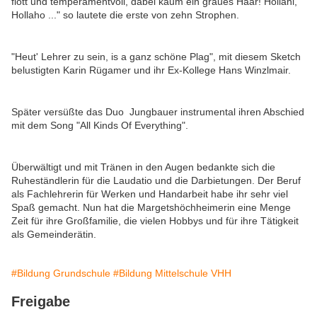
flott und temperamentvoll, dabei kaum ein graues Haar! Hollahi,
Hollaho ..." so lautete die erste von zehn Strophen.
"Heut' Lehrer zu sein, is a ganz schöne Plag", mit diesem Sketch
belustigten Karin Rügamer und ihr Ex-Kollege Hans Winzlmair.
Später versüßte das Duo Jungbauer instrumental ihren Abschied
mit dem Song "All Kinds Of Everything".
Überwältigt und mit Tränen in den Augen bedankte sich die
Ruheständlerin für die Laudatio und die Darbietungen. Der Beruf
als Fachlehrerin für Werken und Handarbeit habe ihr sehr viel
Spaß gemacht. Nun hat die Margetshöchheimerin eine Menge
Zeit für ihre Großfamilie, die vielen Hobbys und für ihre Tätigkeit
als Gemeinderätin.
#Bildung Grundschule
#Bildung Mittelschule VHH
Freigabe