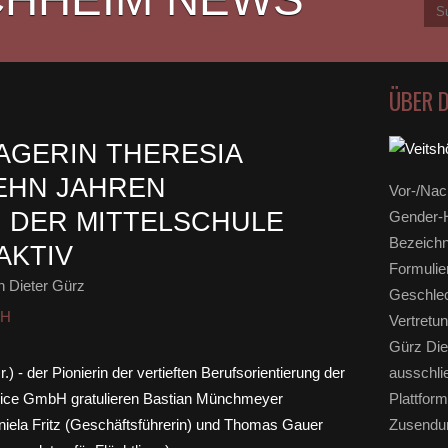
ÜBER 
GERIN THERESIA
EHN JAHREN
Vor-/Nac
 DER MITTELSCHULE
Gender-H
Bezeichn
AKTIV
Formulie
 Dieter Gürz
Geschlec
HH
Vertretun
Gürz Die
ausschli
Plattform
Zusendun