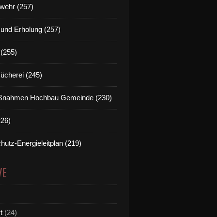
wehr (257)
t und Erholung (257)
(255)
Bücherei (245)
nahmen Hochbau Gemeinde (230)
226)
hutz-Energieleitplan (219)
VE
t
(24)