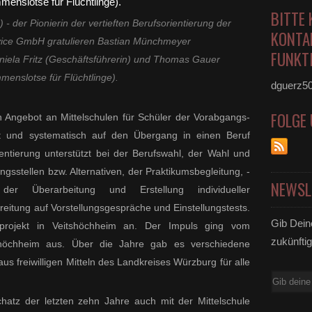
BITTE 
 - der Pionierin der vertieften Berufsorientierung der
KONTA
ce GmbH gratulieren Bastian Münchmeyer
FUNKTI
niela Fritz (Geschäftsführerin) und Thomas Gauer
menslotse für Flüchtlinge).
dguerz5
FOLGE
ein Angebot an Mittelschulen für Schüler der Vorabgangs-
t und systematisch auf den Übergang in einen Beruf
rientierung unterstützt bei der Berufswahl, der Wahl und
gsstellen bzw. Alternativen, der Praktikumsbegleitung, -
NEWSL
er Überarbeitung und Erstellung individueller
itung auf Vorstellungsgespräche und Einstellungstests.
Gib Dein
projekt in Veitshöchheim an. Der Impuls ging vom
zukünftig
tshöchheim aus. Über die Jahre gab es verschiedene
us freiwilligen Mitteln des Landkreises Würzburg für alle
E-
Mail
chatz der letzten zehn Jahre auch mit der Mittelschule