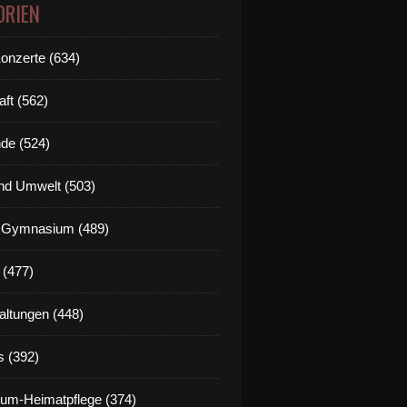
ORIEN
Konzerte (634)
smodell: Berufsübergang-Managerin Theresia Öchsner ver
aft (562)
de (524)
nd Umwelt (503)
g Gymnasium (489)
 (477)
mationstag der Veitshöchheimer Mittelschule ein Erfolg
altungen (448)
s (392)
um-Heimatpflege (374)