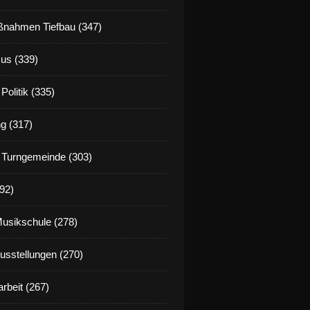
nahmen Tiefbau (347)
us (339)
Politik (335)
g (317)
 Turngemeinde (303)
92)
Musikschule (278)
Ausstellungen (270)
rbeit (267)