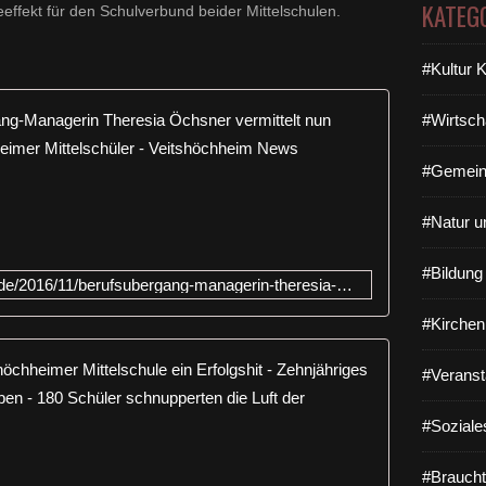
KATEG
effekt für den Schulverbund beider Mittelschulen.
#Kultur 
Ein Erfolg
#Wirtsch
Ü
#Gemein
b
e
#Natur u
r
g
a
#Bildun
http://www.veitshoechheim-blog.de/2016/11/berufsubergang-managerin-theresia-ochsner-vermittelt-nun-schon-im-zehnten-jahr-erfolgreich-veitshochheimer-mittelschuler.html
n
g
#Kirchen
s
m
Berufsinfor
#Veranst
a
n
R
a
#Soziale
i
g
e
e
s
#Braucht