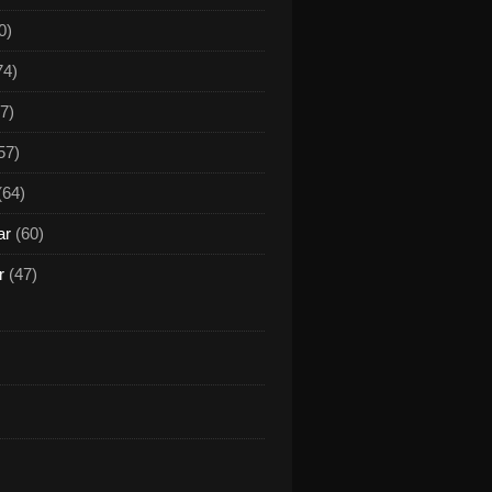
0)
74)
7)
57)
(64)
ar
(60)
r
(47)