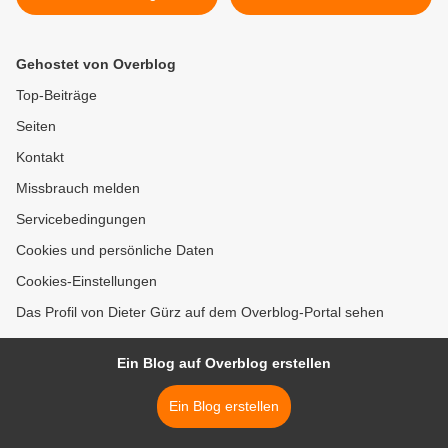
erbrachte 750 Euro
Mittelschule ein Erfolgshit -
Zehnjähriges Jubiläum mit
15 Ausbildungsbetrieben -
Gehostet von Overblog
180 Schüler schnupperten
die Luft der Berufswelt >
Top-Beiträge
Seiten
Kontakt
Missbrauch melden
Servicebedingungen
Cookies und persönliche Daten
Cookies-Einstellungen
Das Profil von Dieter Gürz auf dem Overblog-Portal sehen
Ein Blog auf Overblog erstellen
Ein Blog erstellen