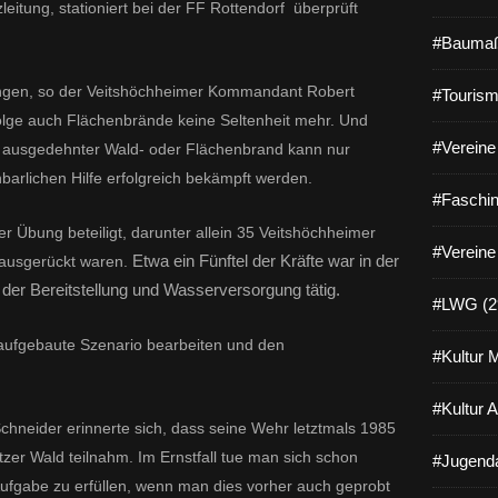
leitung, stationiert bei der FF Rottendorf überprüft
#Baumaß
ungen, so der Veitshöchheimer Kommandant Robert
#Tourism
lge auch Flächenbrände keine Seltenheit mehr. Und
#Vereine 
ein ausgedehnter Wald- oder Flächenbrand kann nur
arlichen Hilfe erfolgreich bekämpft werden.
#Faschin
r Übung beteiligt, darunter allein 35 Veitshöchheimer
#Vereine
Etwa ein Fünftel der Kräfte war in der
 ausgerückt waren.
der Bereitstellung und Wasserversorgung tätig.
#LWG (2
 aufgebaute Szenario bearbeiten und den
#Kultur 
#Kultur 
hneider erinnerte sich, dass seine Wehr letztmals 1985
er Wald teilnahm. Im Ernstfall tue man sich schon
#Jugenda
Aufgabe zu erfüllen, wenn man dies vorher auch geprobt