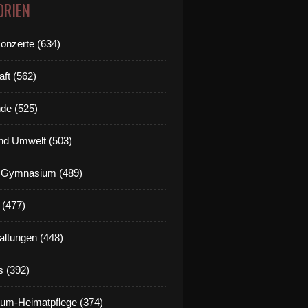
ORIEN
Konzerte (634)
aft (562)
de (525)
nd Umwelt (503)
g Gymnasium (489)
 (477)
altungen (448)
s (392)
um-Heimatpflege (374)