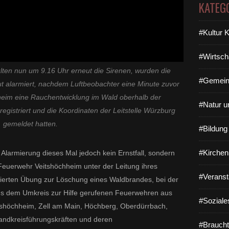
KATEG
#Kultur 
#Wirtsch
en nun um 9.16 Uhr erneut die Sirenen, wurden die
#Gemein
t alarmiert, nachdem Luftbeobachter eine Minute zuvor
heim eine Rauchentwicklung im Wald oberhalb der
#Natur u
gistriert und die Koordinaten der Leitstelle Würzburg
gemeldet hatten.
#Bildun
#Kirchen
e Alarmierung dieses Mal jedoch kein Ernstfall, sondern
 Feuerwehr Veitshöchheim unter der Leitung ihres
#Veranst
rten Übung zur Löschung eines Waldbrandes, bei der
s dem Umkreis zur Hilfe gerufenen Feuerwehren aus
#Soziale
shöchheim, Zell am Main, Höchberg, Oberdürrbach,
andkreisführungskräften und deren
#Braucht