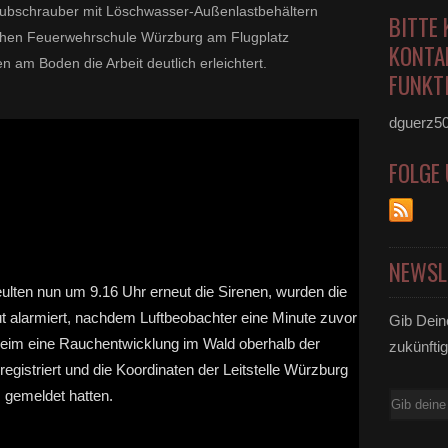
 Hubschrauber mit Löschwasser-Außenlastbehältern
BITTE 
chen Feuerwehrschule Würzburg am Flugplatz
KONTA
m Boden die Arbeit deutlich erleichtert.
FUNKTI
dguerz5
FOLGE
NEWSL
Gib Dein
zukünftig
E-
Mail