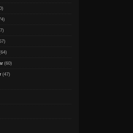
0)
74)
7)
57)
(64)
ar
(60)
r
(47)