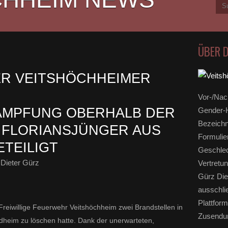
ÜBER 
 VEITSHÖCHHEIMER F
Vor-/Nac
PFUNG OBERHALB DER W
Gender-H
Bezeichn
FLORIANSJÜNGER AUS N
Formulie
TEILIGT
Geschlec
Dieter Gürz
Vertretun
Gürz Die
ausschli
Plattform
 Freiwillige Feuerwehr Veitshöchheim zwei Brandstellen in
Zusendun
dheim zu löschen hatte. Dank der unerwarteten,