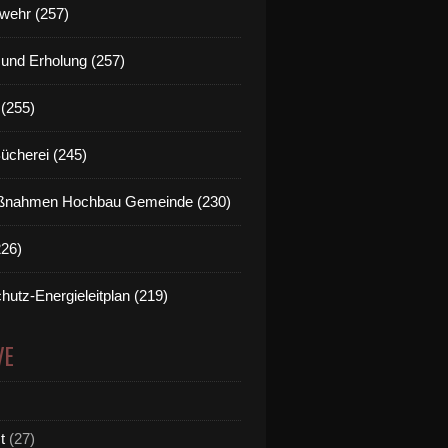
wehr (257)
t und Erholung (257)
(255)
Bücherei (245)
nahmen Hochbau Gemeinde (230)
226)
hutz-Energieleitplan (219)
VE
t
(27)