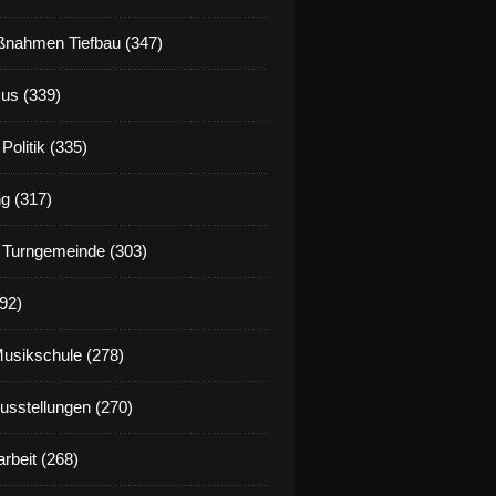
nahmen Tiefbau (347)
us (339)
Politik (335)
g (317)
 Turngemeinde (303)
92)
Musikschule (278)
Ausstellungen (270)
rbeit (268)