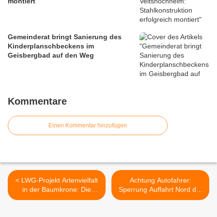
montiert
Gemeinderat bringt Sanierung des
Kinderplanschbeckens im
Geisbergbad auf den Weg
Kommentare
Einen Kommentar hinzufügen
< LWG-Projekt Artenvielfalt
Achtung Autofahrer:
in der Baumkrone: Die
Sperrung Auffahrt Nord der
Bäume von morgen – El
B27 in Veitshöchheim vom
Dorado oder „Ökologische
16.-18.8 (Richtung