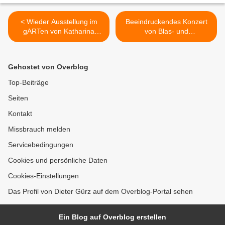
< Wieder Ausstellung im
Beeindruckendes Konzert
gARTen von Katharina
von Blas- und
Schwerd mit Skulpturen,
Streichorchester des
Fotokunst, Modedesign und
Gymnasiums
Schmuck am 15./16./22./23.
Veitshöchheim >
Gehostet von Overblog
Juli
Top-Beiträge
Seiten
Kontakt
Missbrauch melden
Servicebedingungen
Cookies und persönliche Daten
Cookies-Einstellungen
Das Profil von Dieter Gürz auf dem Overblog-Portal sehen
Ein Blog auf Overblog erstellen