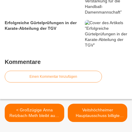
Erfolgreiche Gürtelprüfungen in der
Karate-Abteilung der TGV
Kommentare
Einen Kommentar hinzufügen
< Großzügige Anna
Veitshöchheimer
Retzbach-Meth bleibt auch
Hauptausschuss billigte
nach ihrem Tod alljährlich in
Bauanfrage für Errichtung
ihrem Heimatort
einer Einrichtung für