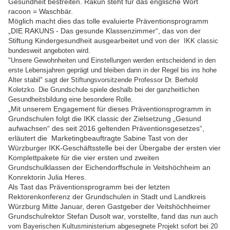
Gesundheit bestreiten. Rakun steht für das englische Wort
racoon = Waschbär.
Möglich macht dies das tolle evaluierte Präventionsprogramm
„DIE RAKUNS - Das gesunde Klassenzimmer“, das von der
Stiftung Kindergesundheit ausgearbeitet und von der
IKK classic
bundesweit angeboten wird.
"Unsere Gewohnheiten und Einstellungen werden entscheidend in den
erste Lebensjahren geprägt und bleiben dann in der Regel bis ins hohe
Alter stabil" sagt der Stiftungsvorsitzende Professor Dr. Berhold
Koletzko. Die Grundschule spiele deshalb bei der ganzheitlichen
Gesundheitsbildung eine besondere Rolle.
„Mit unserem Engagement für dieses Präventionsprogramm in
Grundschulen folgt die IKK classic der Zielsetzung „Gesund
aufwachsen“ des seit 2016 geltenden Präventionsgesetzes“,
erläutert die Marketingbeauftragte Sabine Tast von der
Würzburger IKK-Geschäftsstelle bei der Übergabe der ersten vier
Komplettpakete für die vier ersten und zweiten
Grundschulklassen der Eichendorffschule in Veitshöchheim an
Konrektorin Julia Heres.
Als Tast das Präventionsprogramm bei der letzten
Rektorenkonferenz der Grundschulen in Stadt und Landkreis
Würzburg Mitte Januar, deren Gastgeber der Veitshöchheimer
Grundschulrektor Stefan Dusolt war, vorstellte, fand
das nun auch
vom Bayerischen Kultusministerium abgesegnete Projekt sofort bei 20