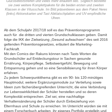
Glucoseteststreifen und vieles mehr erläutern ließ. Sogleich bestellte
sie zwei weitere Komplettpakete für die beiden ersten und zweiten
Klassen in der Vitusschule. Im Bild präsentieren aus dem Paket Heres
(links) Aktionskarten und Tast Abklatschplatten und UV-empfindliche
Uhren.
Ab dem Schuljahr 2017/18 soll es das Präventionsprogramm
auch für die dritten und vierten Grundschulklassen geben. Damit
folge die IKK der Zielsetzung „Gesund aufwachsen“ des seit 2016
geltenden Präventionsgesetzes, erläutert die Marketing-
Fachkraft.
Mit den Comics der Rakuns können nach Tasts Worten die
Grundschüler auf Entdeckungstour in Sachen gesunde
Ernährung, Körperpflege, Selbstwertgefühl, Bewegung und
Entspannung gehen und so eine Sensibilisierung für ihren Körper
erfahren.
Zu jedem Schwerpunktthema gibt es ein 90- bis 120-minütiges
Hauptmodul, weitere Ergänzungsmodule zur Vertiefung sowie
Ideen zum fächerübergreifenden Unterricht, die eine Verbindung
zur Lebenswirklichkeit der Schüler herstellen und so deren
Komplexität entsprechen. Ziel sei, eine nachhaltige
Verhaltensänderung der Schüler durch Einbeziehung von
Elternhaus und Schule zu erreichen. Im Unterricht würden sie mit
einem Forscherbuch arbeiten, ihr eigenes Portfolio erstelleln und