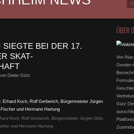
ÜBER 
SIEGTE BEI DER 17.
R SKAT-
Vor-/Nac
HAFT
Gender-H
Bezeichn
von Dieter Gürz
Formulie
Geschlec
Vertretun
Gürz Die
ausschli
Erhard Koch, Rolf Gerberich, Bürgermeister Jürgen Götz,
Plattform
ischer und Hermann Hartung
Zusendun