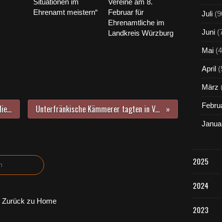
Situationen im
Vereine am 8.
Ehrenamt meistern“
Februar für
Juli
(9
Ehrenamtliche im
Juni
(
Landkreis Würzburg
Mai
(4
April
(
März
Febru
Beim Kirchgang der Vereine spendierte die Gemeinde Veitshöchheim als Anerkennung ein Freigetränk
Unterfränkische Kämmerer tagten in Veitshöchheim - Andreas Weber löst Karl-Heinz Pilsl als Vorsitzender ab
Janua
2025
n
2024
Zurück zu Home
2023