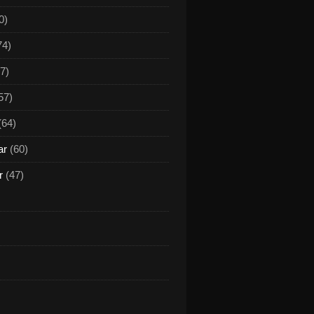
0)
74)
7)
57)
(64)
ar
(60)
r
(47)