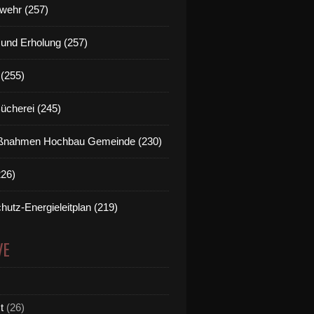
wehr (257)
t und Erholung (257)
(255)
Bücherei (245)
nahmen Hochbau Gemeinde (230)
226)
hutz-Energieleitplan (219)
VE
t
(26)