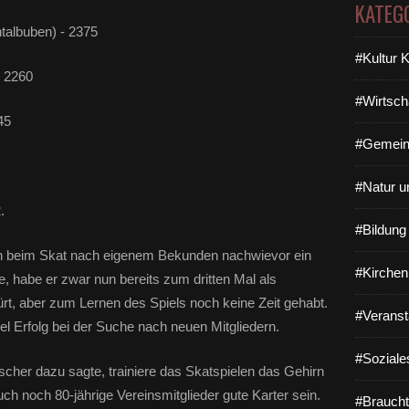
KATEG
talbuben) - 2375
#Kultur 
- 2260
#Wirtsch
45
#Gemein
#Natur u
.
#Bildun
en beim Skat nach eigenem Bekunden nachwievor ein
#Kirchen
e, habe er zwar nun bereits zum dritten Mal als
rt, aber zum Lernen des Spiels noch keine Zeit gehabt.
#Veranst
l Erfolg bei der Suche nach neuen Mitgliedern.
#Soziale
scher dazu sagte, trainiere das Skatspielen das Gehirn
ch noch 80-jährige Vereinsmitglieder gute Karter sein.
#Braucht