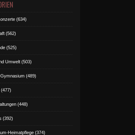
ORIEN
Konzerte (634)
aft (562)
de (525)
nd Umwelt (503)
g Gymnasium (489)
 (477)
altungen (448)
s (392)
um-Heimatpflege (374)