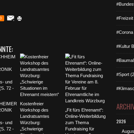
#Bundes
#Freizei
0
#Corona 
#Kultur 
NNTE:
#Baumaß
#Sport (
#Klimasc
HEIMER
Kostenfreier
ARCHI
ONIK
Workshop des
„Fit fürs Ehrenamt“:
Landratsamtes
Online-Weiterbildung
2026
s- und
Würzburg:
zum Thema
(S. 72 -
„Schwierige
Fundraising für
Augus