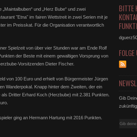
BITTE 
ne „Maintalbuben“ und „Herz Bube“ und zwei
KONTA
taurant "Etna" im fairen Wettstreit in zwei Serien mit je
FUNKTI
ter im Preisskat. Für die Organisation verantwortlich
dguerz5
er Spielzeit von über vier Stunden war am Ende Rolf
FOLGE
Punkten der Beste mit einem gewaltigen Vorsprung von
erzbube-Vorsitzenden Dieter Fischer.
eld von 100 Euro und erhielt von Bürgermeister Jürgen
NEWSL
en Wanderpokal. Knapp hinter dem Zweiten, der ein
e als Dritter Erhard Koch (Herzbube) mit 2.381 Punkten.
Gib Dein
uro.
zukünftig
tspieler ging an Hermann Hartung mit 2016 Punkten.
E-
Mail