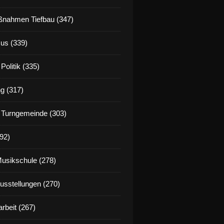
nahmen Tiefbau (347)
us (339)
Politik (335)
g (317)
 Turngemeinde (303)
92)
Musikschule (278)
Ausstellungen (270)
rbeit (267)