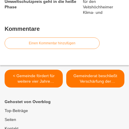
Umweltschutzpreis geht in die heiße
Phase
Kommentare
Einen Kommentar hinzufügen
< Gemeinde fördert für
Gemeinderat beschließt
weitere vier Jahre
Verschärfung der
Turntalentschule der TG
gemeindlichen
Veitshöchheim
Sicherheitssatzung -
Gemeinderat beschließt
Gehostet von Overblog
Verschärfung der
gemeindlichen
Top-Beiträge
Sicherheitssatzung – Nun
Seiten
können auch das Füttern
von Enten und das
Kontakt