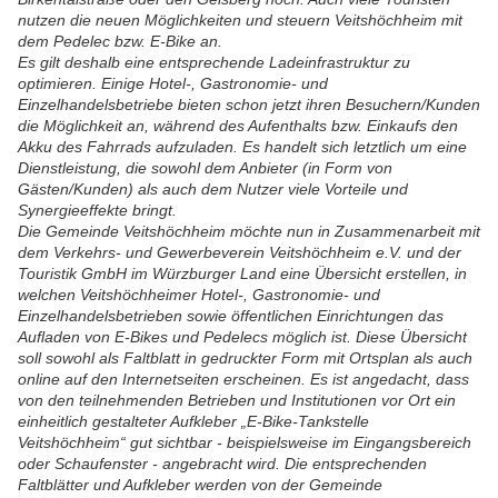
nutzen die neuen Möglichkeiten und steuern Veitshöchheim mit
dem Pedelec bzw. E-Bike an.
Es gilt deshalb eine entsprechende Ladeinfrastruktur zu
optimieren. Einige Hotel-, Gastronomie- und
Einzelhandelsbetriebe bieten schon jetzt ihren Besuchern/Kunden
die Möglichkeit an, während des Aufenthalts bzw. Einkaufs den
Akku des Fahrrads aufzuladen. Es handelt sich letztlich um eine
Dienstleistung, die sowohl dem Anbieter (in Form von
Gästen/Kunden) als auch dem Nutzer viele Vorteile und
Synergieeffekte bringt.
Die Gemeinde Veitshöchheim möchte nun in Zusammenarbeit mit
dem Verkehrs- und Gewerbeverein Veitshöchheim e.V. und der
Touristik GmbH im Würzburger Land eine Übersicht erstellen, in
welchen Veitshöchheimer Hotel-, Gastronomie- und
Einzelhandelsbetrieben sowie öffentlichen Einrichtungen das
Aufladen von E-Bikes und Pedelecs möglich ist. Diese Übersicht
soll sowohl als Faltblatt in gedruckter Form mit Ortsplan als auch
online auf den Internetseiten erscheinen. Es ist angedacht, dass
von den teilnehmenden Betrieben und Institutionen vor Ort ein
einheitlich gestalteter Aufkleber „E-Bike-Tankstelle
Veitshöchheim“ gut sichtbar - beispielsweise im Eingangsbereich
oder Schaufenster - angebracht wird. Die entsprechenden
Faltblätter und Aufkleber werden von der Gemeinde