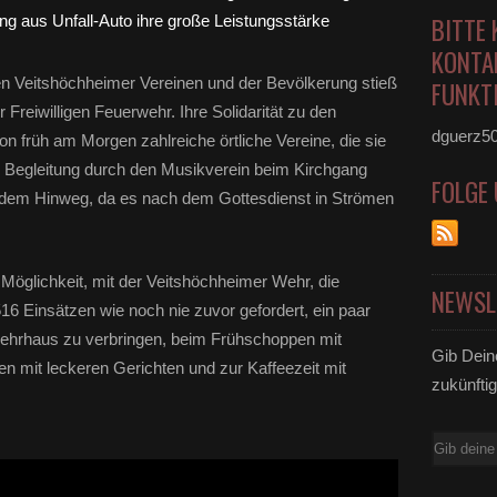
BITTE 
KONTA
n Veitshöchheimer Vereinen und der Bevölkerung stieß
FUNKTI
 Freiwilligen Feuerwehr. Ihre Solidarität zu den
dguerz5
on früh am Morgen zahlreiche örtliche Vereine, die sie
r Begleitung durch den Musikverein beim Kirchgang
FOLGE
uf dem Hinweg, da es nach dem Gottesdienst in Strömen
Möglichkeit, mit der Veitshöchheimer Wehr, die
NEWSL
516 Einsätzen wie noch nie zuvor gefordert, ein paar
ehrhaus zu verbringen, beim Frühschoppen mit
Gib Dein
n mit leckeren Gerichten und zur Kaffeezeit mit
zukünftig
E-
Mail