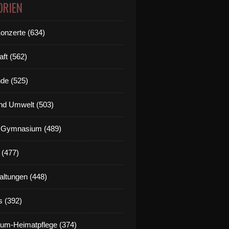
ORIEN
Konzerte (634)
aft (562)
de (525)
nd Umwelt (503)
g Gymnasium (489)
 (477)
altungen (448)
s (392)
um-Heimatpflege (374)