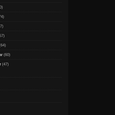
0)
74)
7)
57)
(64)
ar
(60)
r
(47)