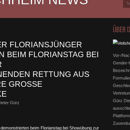
ÜBER 
ER FLORIANSJÜNGER
 BEIM FLORIANSTAG BEI
Vor-/Nac
R
Gender-H
Bezeichn
NENDEN RETTUNG AUS
Formulie
E GROSSE L
Geschlec
KE
Vertretun
Gürz Die
ieter Gürz
ausschli
Plattform
Zusendun