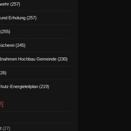
wehr (257)
t und Erholung (257)
(255)
Bücherei (245)
nahmen Hochbau Gemeinde (230)
226)
hutz-Energieleitplan (219)
VE
t
(27)