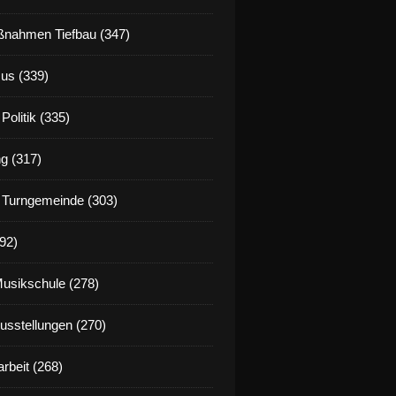
nahmen Tiefbau (347)
us (339)
Politik (335)
g (317)
 Turngemeinde (303)
92)
Musikschule (278)
Ausstellungen (270)
rbeit (268)