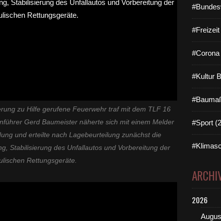
#Bundes
#Freizei
#Corona 
#Kultur 
#Baumaß
erung zu Hilfe gerufene Feuerwehr traf mit dem TLF 16
führer Gerd Baumeister näherte sich mit einem Melder
#Sport (
dung und erteilte nach Lagebeurteilung zunächst die
#Klimasc
g, Stabilisierung des Unfallautos und Vorbereitung der
ulischen Rettungsgeräte.
ARCHI
2026
Augus