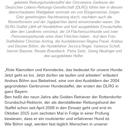
geleitete Rettungshundestaffel des Ortsvereins Gerbrunn der
Deutschen Lebens-Rettungs-Gesellschaft (DLRG) führte hier in diesem
überschaubaren Waldgebiet erstmals ein von Bürgermeister Jürgen
Götz genehmigtes Nachttraining durch, nachdem auch die
Revierförsterin und der Jagdpächter damit einverstanden waren. Die
DLRG-Staffel zählt elf Hundeführer und fünf ausgebildete Einsatzhelfer,
über den Landkreis verstreut, die 14 Flächensuchhunde und zwei
Personenspürhunde unter ihren Fittichen haben.. Auf dem Foto:
Staffelleiter Christian Amling, die Ausbilderinnen Regina Pavel, Andrea
und Desiree Böhm, die Hundeführer Jessica Roger, Vanessa Scholl,
Jasmin Baumer, Renate Braunbeck, Petra Seitz, Georg Neulinger und
drei ausgebildete Helfer.
„Rote Klamotten und Kenndecke, das bedeutet für unsere Hunde:
Jetzt geht es los. Jetzt dürfen sie laufen und arbeiten" erläutert
Andrea Böhm aus Biebelried, eine von drei Ausbildern der 2004
gegründeten Gerbrunner Hundestaffel, der ersten der DLRG in
ganz Bayern.
Ben heißt der neun Jahre alte Golden Retriever der Rottendorfer
Grundschul-Rektorin, der als dienstältester Rettungshund der
Staffel schon seit April 2008 in den Einsatz geht und erst im
Oktober 2015 zum sechsten Mal in Folge in einer Prüfung
bewiesen, dass er ein routinierter und erfahrener Hund ist.
Wie Böhm sagt, werden fast täglich Menschen in unserer