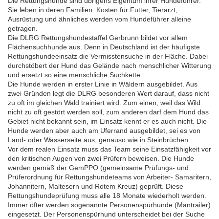
Die Rettungshunde sind übrigens Eigentum ihrer Hundeführer.
Sie leben in deren Familien. Kosten für Futter, Tierarzt,
Ausrüstung und ähnliches werden vom Hundeführer alleine
getragen.
Die DLRG Rettungshundestaffel Gerbrunn bildet vor allem
Flächensuchhunde aus. Denn in Deutschland ist der häufigste
Rettungshundeeinsatz die Vermisstensuche in der Fläche. Dabei
durchstöbert der Hund das Gelände nach menschlicher Witterung
und ersetzt so eine menschliche Suchkette.
Die Hunde werden in erster Linie in Wäldern ausgebildet. Aus
zwei Gründen legt die DLRG besonderen Wert darauf, dass nicht
zu oft im gleichen Wald trainiert wird. Zum einen, weil das Wild
nicht zu oft gestört werden soll, zum anderen darf dem Hund das
Gebiet nicht bekannt sein, im Einsatz kennt er es auch nicht. Die
Hunde werden aber auch am Uferrand ausgebildet, sei es von
Land- oder Wasserseite aus, genauso wie in Steinbrüchen.
Vor dem realen Einsatz muss das Team seine Einsatzfähigkeit vor
den kritischen Augen von zwei Prüfern beweisen. Die Hunde
werden gemäß der GemPPO (gemeinsame Prüfungs- und
Prüferordnung für Rettungshundeteams von Arbeiter- Samaritern,
Johannitern, Maltesern und Rotem Kreuz) geprüft. Diese
Rettungshundeprüfung muss alle 18 Monate wiederholt werden.
Immer öfter werden sogenannte Personenspürhunde (Mantrailer)
eingesetzt. Der Personenspürhund unterscheidet bei der Suche