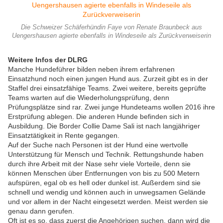
Die Schweizer Schäferhündin Faye von Renate Braunbeck aus
Uengershausen agierte ebenfalls in Windeseile als Zurückverweiserin
Weitere Infos der DLRG
Manche Hundeführer bilden neben ihrem erfahrenen
Einsatzhund noch einen jungen Hund aus. Zurzeit gibt es in der
Staffel drei einsatzfähige Teams. Zwei weitere, bereits geprüfte
Teams warten auf die Wiederholungsprüfung, denn
Prüfungsplätze sind rar. Zwei junge Hundeteams wollen 2016 ihre
Erstprüfung ablegen. Die anderen Hunde befinden sich in
Ausbildung. Die Border Collie Dame Sali ist nach langjähriger
Einsatztätigkeit in Rente gegangen.
Auf der Suche nach Personen ist der Hund eine wertvolle
Unterstützung für Mensch und Technik. Rettungshunde haben
durch ihre Arbeit mit der Nase sehr viele Vorteile, denn sie
können Menschen über Entfernungen von bis zu 500 Metern
aufspüren, egal ob es hell oder dunkel ist. Außerdem sind sie
schnell und wendig und können auch in unwegsamen Gelände
und vor allem in der Nacht eingesetzt werden. Meist werden sie
genau dann gerufen.
Oft ist es so, dass zuerst die Angehörigen suchen, dann wird die