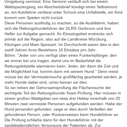
Umgebung vermisst: Eine Seniorin verläuft sich bei einem
Waldspaziergang, ein Abschiedsbrief kündigt einen Selbstmord
an, ein Autofahrer verlässt unter Schock eine Unfallstelle, ein Kind
kommt vom Spielen nicht zurück.
Diese Personen ausfindig zu machen, so die Ausbilderin, haben
sich die Rettungshundeführer der DLRG Gerbrunn und ihre
Helfer zur Aufgabe gemacht. Ihr Einsatzgebiet erstrecke sich
primär auf die Region, also auf die Landkreise Würzburg,
Kitzingen und Main-Spessart. Im Durchschnitt waren dies in den
zwölf Jahren ihres Bestehens 18 Einsätze pro Jahr.
Böhm: "Jeder von uns verfügt über einen Funkempfänger, den
wir immer bei uns tragen, damit uns im Bedarfsfall die
Rettungsleitstelle alarmieren kann. Jeder, der dann die Zeit und
die Möglichkeit hat, kommt dann mit seinem Hund.“ Denn meist
müsse bei der Vermisstensuche großflächig gearbeitet werden, je
mehr Hunde dabei sind, umso besser sei dies.
So sei neben der Gehorsamsprüfung die Flächensuche der
wichtigste Teil der Rettungshunde-Team-Prüfung, Hier müssen in
einem großen Waldgebiet von etwa drei Hektar innerhalb von 20
Minuten zwei vermisste Personen aufgefunden werden. Habe der
Hund jemanden gefunden, zeige er dies durch Verbellen der
gefundenen Person, oder Rückverweisen beim Hundeführer an.
Die Prüfung schließe dann für den Hundeführer mit der
sanitätsdienstlichen Versorgung der Patienten ab. Zur