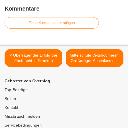
Kommentare
Einen Kommentar hinzufügen
< Überragender Erfolg der
Mittelschule Veitshöchheim:
"Fastnacht in Franken"
Großartiger Abschluss des
wurde bei der
deutsch-polnischen
AfterShowParty im HdB
Projektes bei Verleihung
zünftig gefeiert -
des deutsch-polnischen
Gehostet von Overblog
Impressionen
Jugendpreises durch
polnische Firstlady >
Top-Beiträge
Seiten
Kontakt
Missbrauch melden
Servicebedingungen