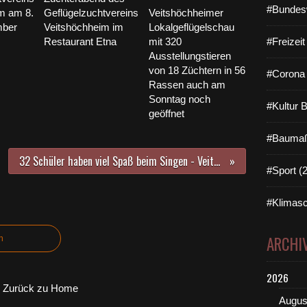
#Bundes
m am 8.
Geflügelzuchtvereins
Veitshöchheimer
mber
Veitshöchheim im
Lokalgeflügelschau
Restaurant Etna
mit 320
#Freizei
Ausstellungstieren
von 18 Züchtern in 56
#Corona 
Rassen auch am
Sonntag noch
#Kultur 
geöffnet
#Baumaß
32 Schüler haben viel Spaß beim Singen - Veitshöchheimer Grundschule kooperiert mit der Sing- und Musikschule
#Sport (
#Klimasc
ARCHI
n
2026
Zurück zu Home
Augus