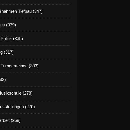
nahmen Tiefbau (347)
us (339)
Politik (335)
g (317)
 Turngemeinde (303)
92)
Musikschule (278)
Ausstellungen (270)
rbeit (268)