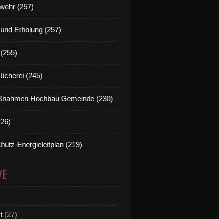
wehr (257)
t und Erholung (257)
(255)
Bücherei (245)
nahmen Hochbau Gemeinde (230)
226)
hutz-Energieleitplan (219)
VE
t
(27)