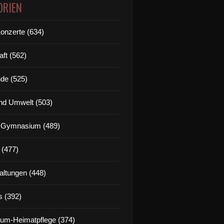
ORIEN
Konzerte (634)
aft (562)
de (525)
nd Umwelt (503)
g Gymnasium (489)
 (477)
altungen (448)
s (392)
um-Heimatpflege (374)