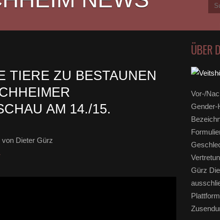
ÜBER 
E TIERE ZU BESTAUNEN
ÖCHHEIMER
Vor-/Nac
CHAU AM 14./15.
Gender-H
Bezeichn
Formulie
von Dieter Gürz
Geschlec
r
Vertretun
Gürz Die
ausschli
Plattform
Zusendun