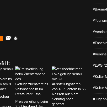
#Baumaß
#Tourism
#Vereine 
0
#Faschin
#Vereine
NNTE:
#LWG (2
#Kultur 
#Kultur 
lschau
#Jugenda
Preisverleihung beim
tvereins
Züchterabend des