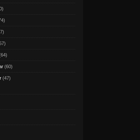
0)
74)
7)
57)
(64)
ar
(60)
r
(47)